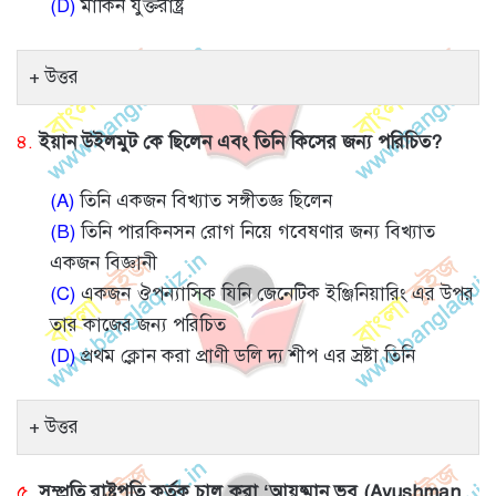
(D)
মার্কিন যুক্তরাষ্ট্র
উত্তর
৪.
ইয়ান উইলমুট কে ছিলেন এবং তিনি কিসের জন্য পরিচিত?
(A)
তিনি একজন বিখ্যাত সঙ্গীতজ্ঞ ছিলেন
(B)
তিনি পারকিনসন রোগ নিয়ে গবেষণার জন্য বিখ্যাত
একজন বিজ্ঞানী
(C)
একজন ঔপন্যাসিক যিনি জেনেটিক ইঞ্জিনিয়ারিং এর উপর
তার কাজের জন্য পরিচিত
(D)
প্রথম ক্লোন করা প্রাণী ডলি দ্য শীপ এর স্রষ্টা তিনি
উত্তর
৫.
সম্প্রতি রাষ্ট্রপতি কর্তৃক চালু করা ‘আয়ুষ্মান ভব (Ayushman