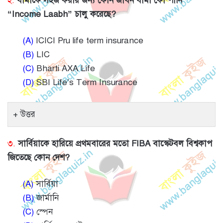
২.
বীমাকে সহজ করার জন্য কোন জীবন বীমা কোম্পানি
“Income Laabh” চালু করেছে?
(A)
ICICI Pru life term insurance
(B)
LIC
(C)
Bharti AXA Life
(D)
SBI Life’s Term Insurance
উত্তর
৩.
সার্বিয়াকে হারিয়ে প্রথমবারের মতো FIBA ​​বাস্কেটবল বিশ্বকাপ
জিতেছে কোন দেশ?
(A)
সার্বিয়া
(B)
জার্মানি
(C)
স্পেন