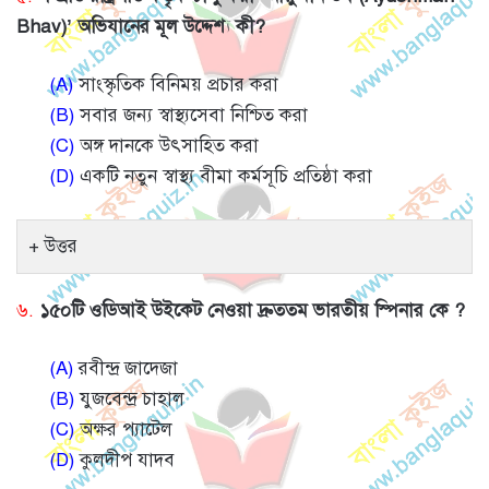
Bhav)’ অভিযানের মূল উদ্দেশ্য কী?
(A)
সাংস্কৃতিক বিনিময় প্রচার করা
(B)
সবার জন্য স্বাস্থ্যসেবা নিশ্চিত করা
(C)
অঙ্গ দানকে উৎসাহিত করা
(D)
একটি নতুন স্বাস্থ্য বীমা কর্মসূচি প্রতিষ্ঠা করা
উত্তর
৬.
১৫০টি ওডিআই উইকেট নেওয়া দ্রুততম ভারতীয় স্পিনার কে ?
(A)
রবীন্দ্র জাদেজা
(B)
যুজবেন্দ্র চাহাল
(C)
অক্ষর প্যাটেল
(D)
কুলদীপ যাদব