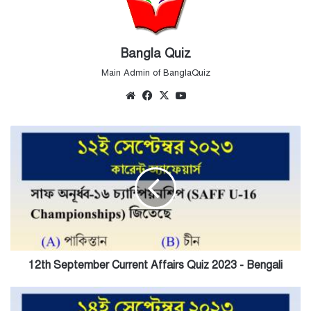
Bangla Quiz
Main Admin of BanglaQuiz
Website
Facebook
X
YouTube
12th
September
Current
Affairs
Quiz
2023
-
Bengali
12th September Current Affairs Quiz 2023 - Bengali
14th
September