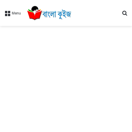
Se
Menu