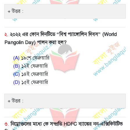
উত্তর :
২.
২০২২ এর কোন দিনটিতে “বিশ্ব প্যাঙ্গোলিন দিবস” (World
Pangolin Day) পালন করা হল?
(A)
১৯শে ফেব্রুয়ারি
(B)
১২ই ফেব্রুয়ারি
(C)
১৪ই ফেব্রুয়ারি
(D)
১৫ই ফেব্রুয়ারি
উত্তর :
৩.
নিম্নোক্তদের মধ্যে কে সম্প্রতি HDFC ব্যাঙ্কের নন-এক্সিকিউটিভ