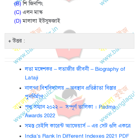
(B)
শি জিনপিং
(C)
এলন মাস্ক
(D)
মালালা ইউসুফজাই
উত্তর :
লতা মঙ্গেশকর – লতাজীর জীবনী – Biography of
Lataji
নালন্দা বিশ্ববিদ্যালয় – অবস্থান প্রতিষ্ঠাতা বিস্তার
পুনর্নির্মাণ
পদ্ম সম্মান ২০২২ – সম্পূর্ণ তালিকা । Padma
Awards 2022
সমস্ত ডেইলি কারেন্ট অ্যাফেয়ার্স – এর সেট গুলি একত্রে
India’s Rank In Different Indexes 2021 PDF