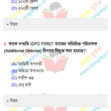
(C)
১০০টি জেলা
(D)
৫০০টি জেলা
উত্তর :
৫.
কাকে সম্প্রতি IDFC FIRST ব্যাঙ্কের অতিরিক্ত পরিচালক
(Additional Director) হিসাবে নিযুক্ত করা হয়েছে?
(A)
জৈমিনী ভগবতী
(B)
অঙ্কিতা উপাধ্যায়
(C)
সতীশ গুপ্ত
(D)
রেনু রাই
উত্তর :