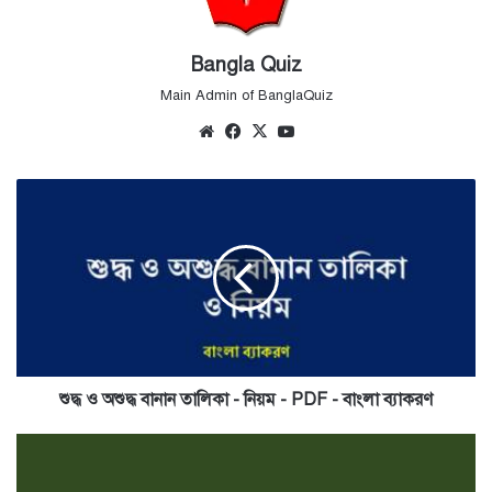
Bangla Quiz
Main Admin of BanglaQuiz
Website
Facebook
X
YouTube
শুদ্ধ
ও
অশুদ্ধ
বানান
তালিকা
-
নিয়ম
-
PDF
-
শুদ্ধ ও অশুদ্ধ বানান তালিকা - নিয়ম - PDF - বাংলা ব্যাকরণ
বাংলা
ব্যাকরণ
বিখ্যাত
খেলোয়াড়দের
আত্মজীবনী