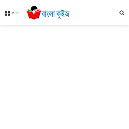
Se
Menu