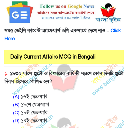
সমস্ত ডেইলি কারেন্ট অ্যাফেয়ার্স গুলি একসাথে দেখে নাও –
Click
Here
Daily Current Affairs MCQ in Bengali
১.
১৯৩০ সালে প্লুটো আবিষ্কারের বার্ষিকী স্মরণে কোন দিনটি প্লুটো
দিবস হিসেবে পালিত হল?
(A)
১৬ই ফেব্রুয়ারি
(B)
১৯শে ফেব্রুয়ারি
(C)
১৮ই ফেব্রুয়ারি
(D)
১৪ই ফেব্রুয়ারি