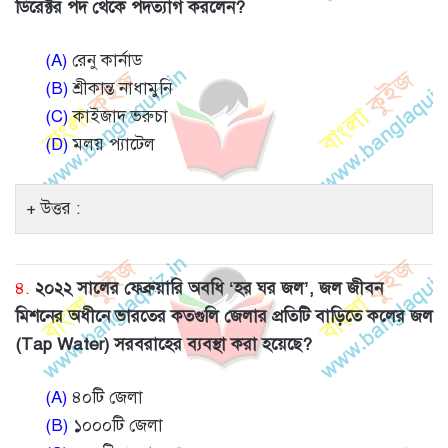
ডিরেক্টর পদ থেকে পদত্যাগ করলেন?
(A)
রেনু কার্নাড
(B)
শ্রীকান্ত নাধামুনি
(C)
কাইজাদ ভরুচা
(D)
মলয় প্যাটেল
উত্তর :
৪.
২০২২ সালের ফেব্রুয়ারি অবধি ‘হর ঘর জল’, জল জীবন
মিশনের অধীনে ভারতের কতগুলি জেলার প্রতিটি বাড়িতে কলের জল
(Tap Water) সরবরাহের ব্যবস্থা করা হয়েছে?
(A)
৪০টি জেলা
(B)
১০০০টি জেলা