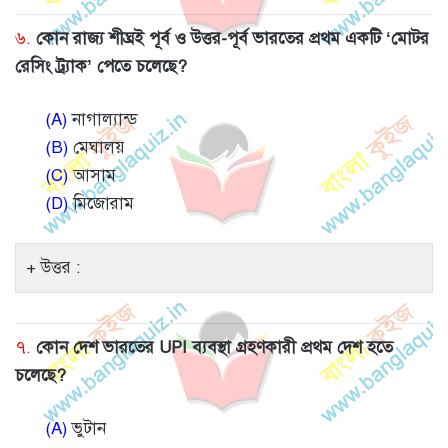
৬.
কোন রাজ্য শীঘ্রই পূর্ব ও উত্তর-পূর্ব ভারতের প্রথম একটি ‘মোটর
রেসিং ট্র্যাক’ পেতে চলেছে?
(A)
নাগাল্যান্ড
(B)
মেঘালয়
(C)
আসাম
(D)
মিজোরাম
উত্তর :
৭.
কোন দেশ ভারতের UPI ব্যবস্থা গ্রহণকারী প্রথম দেশ হতে
চলেছে?
(A)
ভুটান