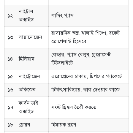
নাইট্রাস
১২
লাফিং গ্যাস
অক্সাইড
রাসায়নিক অস্ত্র, ঝালাই শিল্পে, রকেট
১৩
সায়ানোজেন
প্রোপেলান্ট হিসেবে
লেজার, গ্যাস বেলুন, ফ্লুরোসেন্ট
১৪
হিলিয়াম
টিউবলাইটে
১৫
নাইট্রোজেন
এরোপ্লেনের চাকায়, চিপসের প্যাকেটে
১৬
অক্সিজেন
চিকিৎসাবিদ্যায়, ঝাল দেওয়ার কাজে
কার্বন ডাই
১৭
সফ্ট ড্রিঙ্কস তৈরী করতে
অক্সাইড
১৮
ফ্রেয়ন
হিমায়ক রূপে