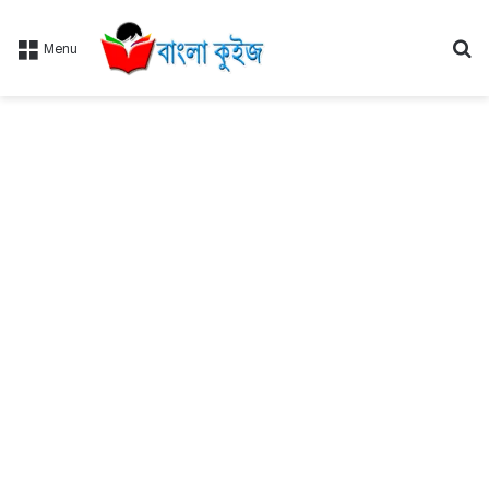
Se
Menu