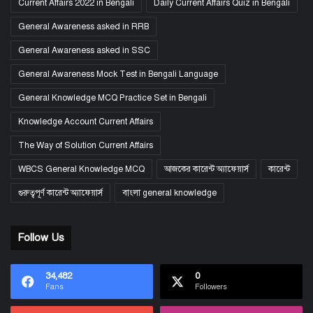
Current Affairs 2022 in Bengali
Daily Current Affairs Quiz in Bengali
General Awareness asked in RRB
General Awareness asked in SSC
General Awareness Mock Test in Bengali Language
General Knowledge MCQ Practice Set in Bengali
Knowledge Account Current Affairs
The Way of Solution Current Affairs
WBCS General Knowledge MCQ
আজকের কারেন্ট অ্যাফেয়ার্স
কারেন্ট
গুরুত্বপূর্ণ কারেন্ট অ্যাফেয়ার্স
বাংলা general knowledge
Follow Us
34,482
0
Fans
Followers