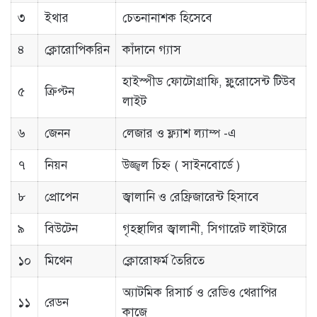
৩
ইথার
চেতনানাশক হিসেবে
৪
ক্লোরোপিকরিন
কাঁদানে গ্যাস
হাইস্পীড ফোটোগ্রাফি, ফ্লুরোসেন্ট টিউব
৫
ক্রিপ্টন
লাইট
৬
জেনন
লেজার ও ফ্ল্যাশ ল্যাম্প -এ
৭
নিয়ন
উজ্জ্বল চিহ্ন ( সাইনবোর্ডে )
৮
প্রোপেন
জ্বালানি ও রেফ্রিজারেন্ট হিসাবে
৯
বিউটেন
গৃহস্থালির জ্বালানী, সিগারেট লাইটারে
১০
মিথেন
ক্লোরোফর্ম তৈরিতে
অ্যাটমিক রিসার্চ ও রেডিও থেরাপির
১১
রেডন
কাজে