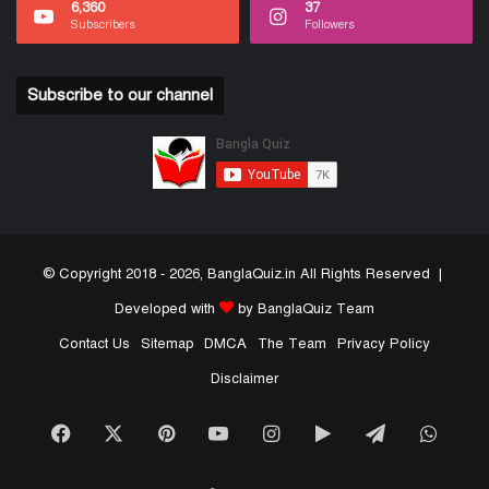
6,360
37
Subscribers
Followers
Subscribe to our channel
© Copyright 2018 - 2026, BanglaQuiz.in All Rights Reserved |
Developed with
by BanglaQuiz Team
Contact Us
Sitemap
DMCA
The Team
Privacy Policy
Disclaimer
Facebook
X
Pinterest
YouTube
Instagram
Google
Telegram
What
Play