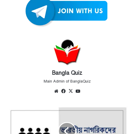
Bangla Quiz
Main Admin of BanglaQuiz
Website
Facebook
X
YouTube
সংবিধানের
মৌলিক
অধিকার
গুলি
কি