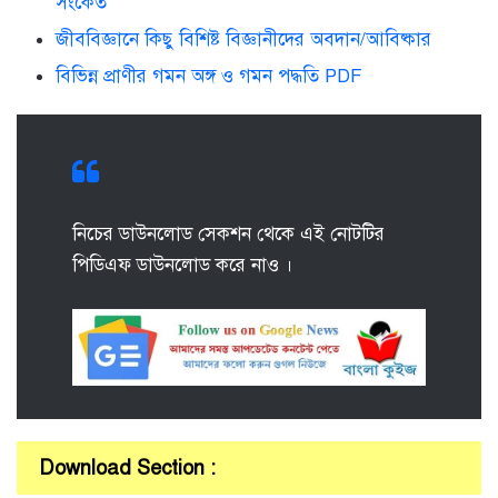
সংকেত
জীববিজ্ঞানে কিছু বিশিষ্ট বিজ্ঞানীদের অবদান/আবিষ্কার
বিভিন্ন প্রাণীর গমন অঙ্গ ও গমন পদ্ধতি PDF
নিচের ডাউনলোড সেকশন থেকে এই নোটটির
পিডিএফ ডাউনলোড করে নাও ।
Download Section :