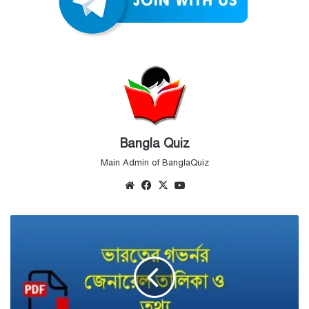
Bangla Quiz
Main Admin of BanglaQuiz
Website
Facebook
X
YouTube
ভারতের
গভর্নর
জেনারেল
তালিকা
ও
তথ্য
–