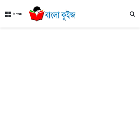
Se
Menu