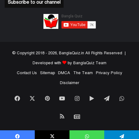
Subscribe to our channel
© Copyright 2018 - 2026, BanglaQuiz.in All Rights Reserved |
Developed with
by BanglaQuiz Team
Contact Us
Sitemap
DMCA
The Team
Privacy Policy
Disclaimer
Facebook
X
Pinterest
YouTube
Instagram
Google
Telegram
What
Play
RSS
Google
News