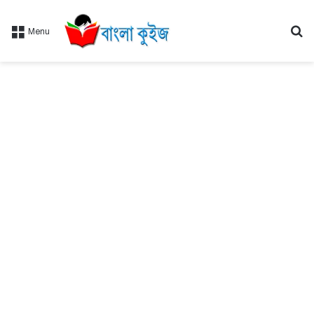
Se
Menu