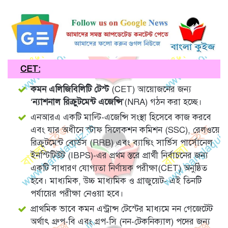
CET:
কমন এলিজিবিলিটি টেস্ট
(CET) আয়োজনের জন্য
‘
ন্যাশনাল রিক্রুটমেন্ট এজেন্সি
’(NRA) গঠন করা হচ্ছে।
এনআরএ একটি মাল্টি-এজেন্সি সংস্থা হিসেবে কাজ করবে
এবং যার অধীনে স্টাফ সিলেকশন কমিশন (SSC), রেলওয়ে
রিক্রুটমেন্ট বোর্ডস (RRB) এবং ব্যাঙ্কিং সার্ভিস পার্সোনেল
ইনস্টিটিউট (IBPS)-এর প্রথম স্তরে প্রার্থী নির্বাচনের জন্য
একটি সাধারণ যোগ্যতা নির্ণায়ক পরীক্ষা(CET) অনুষ্ঠিত
হবে। মাধ্যমিক, উচ্চ মাধ্যমিক ও গ্রাজুয়েট- এই তিনটি
পর্যায়ের পরীক্ষা নেওয়া হবে।
প্রাথমিক ভাবে কমন এন্ট্রান্স টেস্টের মাধ্যমে নন গেজেটেট
অর্থাৎ গ্রুপ-বি এবং গ্রপ-সি (নন-টেকনিক্যাল) পদের জন্য