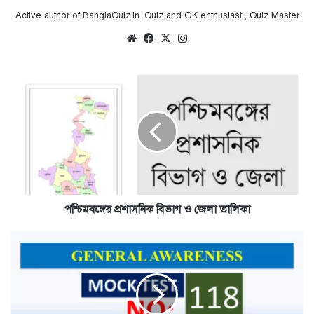
Active author of BanglaQuiz.in. Quiz and GK enthusiast , Quiz Master
Website
Facebook
X
Instagram
পশ্চিমবঙ্গের
প্রশাসনিক
বিভাগ
ও
জেলা
তালিকা
পশ্চিমবঙ্গের প্রশাসনিক বিভাগ ও জেলা তালিকা
Mock
Test
No
118
|
General