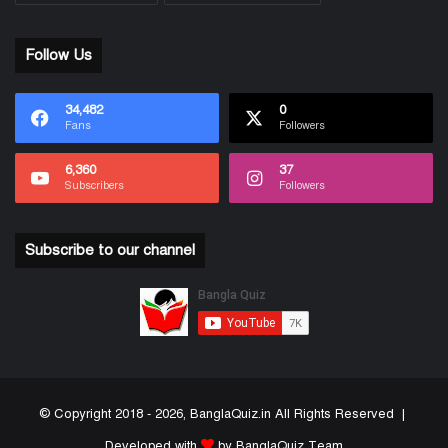
Follow Us
34,482
0
Fans
Followers
6,360
37
Subscribers
Followers
Subscribe to our channel
© Copyright 2018 - 2026, BanglaQuiz.in All Rights Reserved |
Developed with
by BanglaQuiz Team