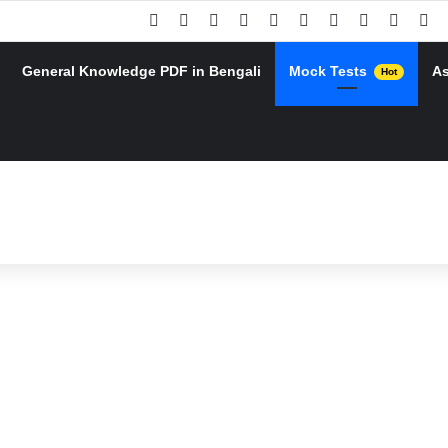
Facebook
X
Pinterest
YouTube
Instagram
Google Play
Telegram
WhatsApp
RSS
Go
General Knowledge PDF in Bengali
Mock Tests
A
Hot
h