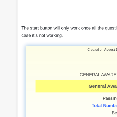
The start button will only work once all the ques
case it’s not working.
Created on
August 2
GENERAL AWAREN
General Aw
Passin
Total Numbe
Be