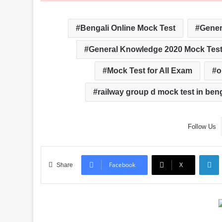
Bengali Online Mock Test
Gener
General Knowledge 2020 Mock Tes
Mock Test for All Exam
o
railway group d mock test in beng
Follow Us
L
Facebook
X
Share