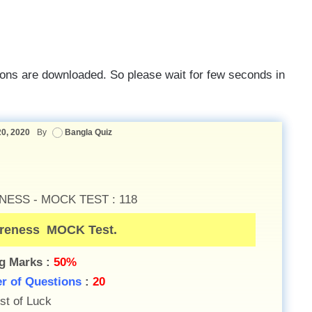
tions are downloaded. So please wait for few seconds in
0, 2020
By
Bangla Quiz
ESS - MOCK TEST : 118
areness MOCK Test.
g Marks :
50%
r of Questions
:
20
st of Luck