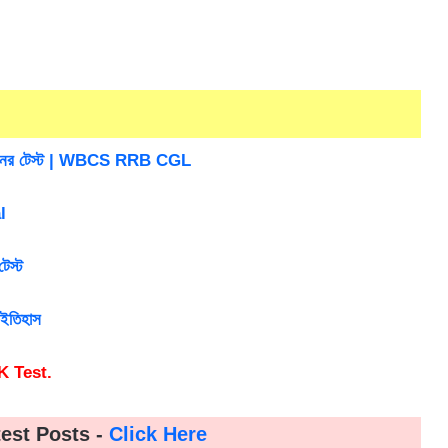
ঞানের টেস্ট | WBCS RRB CGL
l
েস্ট
ইতিহাস
K Test.
test Posts -
Click Here