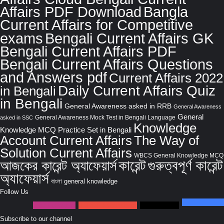
Affairs PDF Download
Bangla
Current Affairs for Competitive
Bengali Current Affairs GK
exams
Bengali Current Affairs PDF
Bengali Current Affairs Questions
and Answers pdf
Current Affairs 2022
Daily Current Affairs Quiz
in Bengali
in Bengali
General Awareness asked in RRB
General Awareness
General
General Awareness Mock Test in Bengali Language
asked in SSC
Knowledge
Knowledge MCQ Practice Set in Bengali
Account Current Affairs
The Way of
Solution Current Affairs
WBCS General Knowledge MCQ
আজকের কারেন্ট অ্যাফেয়ার্স
কারেন্ট
গুরুত্বপূর্ণ কারেন্ট
অ্যাফেয়ার্স
বাংলা general knowledge
Follow Us
34,482
Fans
37
Followers
6,360
Subscribers
0
Followers
Subscribe to our channel