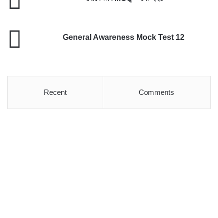
জ্ঞান
MCQ
–
General
সেট
General Awareness Mock Test 12
Awareness
২২৫
Mock
Test
12
Recent
Comments