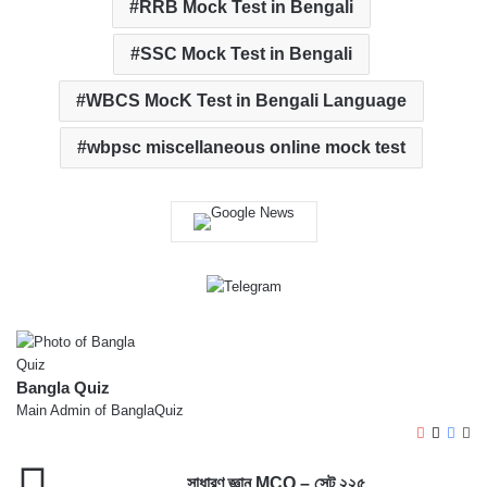
RRB Mock Test in Bengali
SSC Mock Test in Bengali
WBCS MocK Test in Bengali Language
wbpsc miscellaneous online mock test
Bangla Quiz
Main Admin of BanglaQuiz
YouTube
X
Face
We
সাধারণ
সাধারণ জ্ঞান MCQ – সেট ২২৫