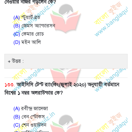
নেওয়ার নজির গড়লেন কে?
(A)
স্টুয়ার্ট ব্রড
(B)
জেমস অ্যান্ডারসন
(C)
কেমার রোচ
(D)
মইন আলি
উত্তর :
১৩৩.
আইসিসি টেস্ট র‍্যাংকিং(জুলাই ২০২০) অনুযায়ী বর্তমানে
বিশ্বের ১ নম্বর অলরাউন্ডার কে?
(A)
রবীন্দ্র জাদেজা
(B)
বেন স্টোকস
(C)
শেন ওয়াটসন