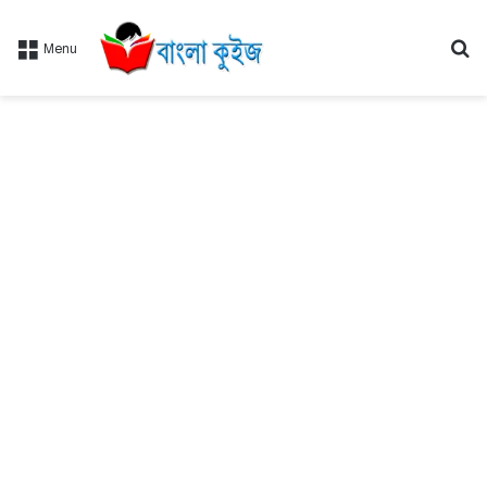
Se
Menu