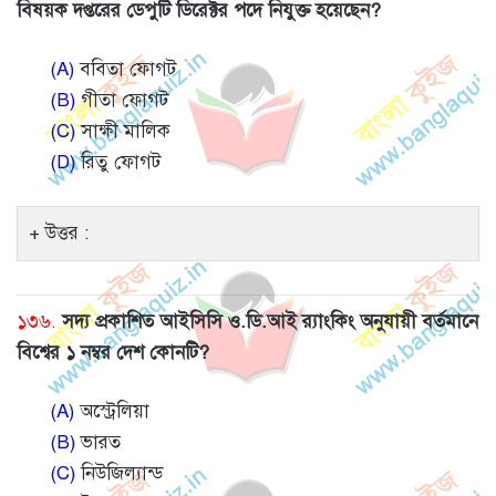
বিষয়ক দপ্তরের ডেপুটি ডিরেক্টর পদে নিযুক্ত হয়েছেন?
(A)
ববিতা ফোগট
(B)
গীতা ফোগট
(C)
সাক্ষী মালিক
(D)
রিতু ফোগট
উত্তর :
১৩৬.
সদ্য প্রকাশিত আইসিসি ও.ডি.আই র‍্যাংকিং অনুযায়ী বর্তমানে
বিশ্বের ১ নম্বর দেশ কোনটি?
(A)
অস্ট্রেলিয়া
(B)
ভারত
(C)
নিউজিল্যান্ড