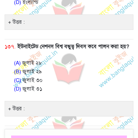
(D)
ইংল্যান্ড
উত্তর :
১৩৭.
ইউনাইটেড নেশনস বিশ্ব বন্ধুত্ব দিবস কবে পালন করা হয়?
(A)
জুলাই ২৮
(B)
জুলাই ২৯
(C)
জুলাই ৩০
(D)
জুলাই ৩১
উত্তর :