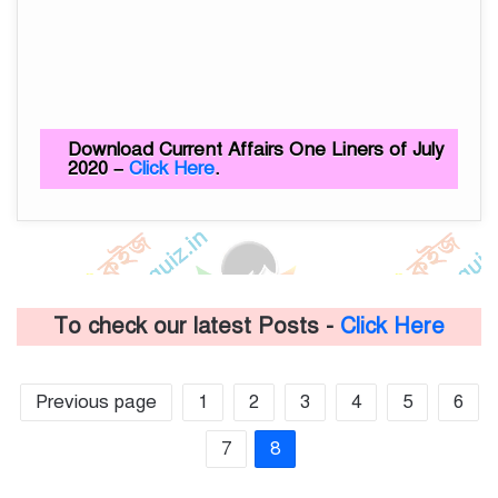
Download Current Affairs One Liners of July
2020 –
Click Here
.
To check our latest Posts -
Click Here
Previous page
1
2
3
4
5
6
7
8