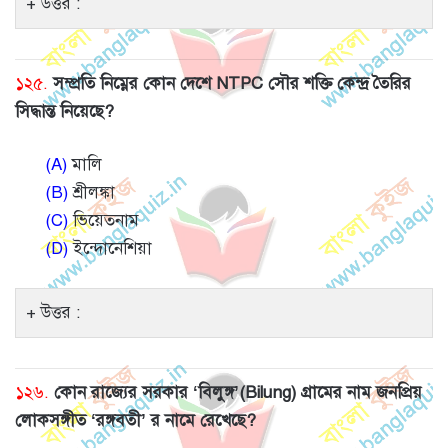
উত্তর :
১২৫.
সম্প্রতি নিম্নের কোন দেশে NTPC সৌর শক্তি কেন্দ্র তৈরির
সিদ্ধান্ত নিয়েছে?
(A)
মালি
(B)
শ্রীলঙ্কা
(C)
ভিয়েতনাম
(D)
ইন্দোনেশিয়া
উত্তর :
১২৬.
কোন রাজ্যের সরকার ‘বিলুঙ্গ’(Bilung) গ্রামের নাম জনপ্রিয়
লোকসঙ্গীত ‘রঙ্গবতী’ র নামে রেখেছে?