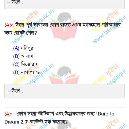
উত্তর :
১২৮.
উত্তর-পূর্ব ভারতের কোন রাজ্যে প্রথম ম্যানহোল পরিষ্কারের
জন্য রোবট পেল?
(A)
মণিপুর
(B)
আসাম
(C)
মিজোরাম
(D)
নাগাল্যান্ড
উত্তর :
১২৯.
কোন সংস্থা স্টার্টআপ এবং উদ্ভাবকদের জন্য ‘Dare to
Dream 2.0’ কন্টেস্ট লঞ্চ করেছে?