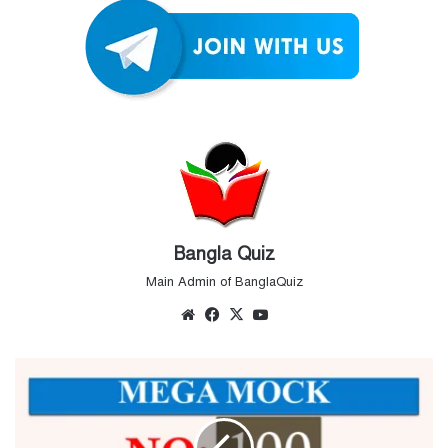
Bangla Quiz
Main Admin of BanglaQuiz
Website
Facebook
X
YouTube
Mega
Mock
|
Mock