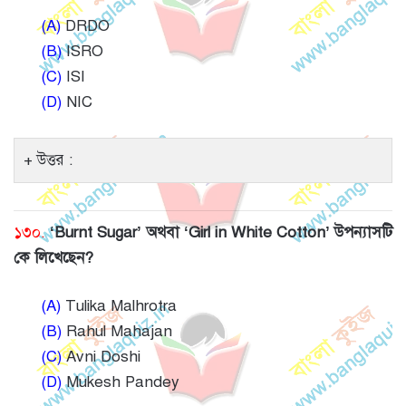
(A)
DRDO
(B)
ISRO
(C)
ISI
(D)
NIC
উত্তর :
১৩০.
‘Burnt Sugar’ অথবা ‘Girl in White Cotton’ উপন্যাসটি
কে লিখেছেন?
(A)
Tulika Malhrotra
(B)
Rahul Mahajan
(C)
Avni Doshi
(D)
Mukesh Pandey