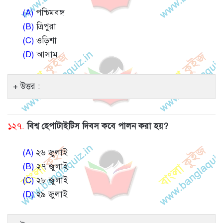
(A)
পশ্চিমবঙ্গ
(B)
ত্রিপুরা
(C)
ওড়িশা
(D)
আসাম
উত্তর :
১২৭.
বিশ্ব হেপাটাইটিস দিবস কবে পালন করা হয়?
(A)
২৬ জুলাই
(B)
২৭ জুলাই
(C)
২৮ জুলাই
(D)
২৯ জুলাই