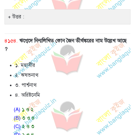
উত্তর :
৪১৫৪.
ঋগ্বেদে নিন্মলিখিত কোন জৈন তীর্থঙ্করের নাম উল্লেখ আছে
?
১. মহাবীর
২. ঋষভনাথ
৩. পার্শ্বনাথ
৪. অরিষ্টনেমি
(A)
১ ও ২
(B)
৩ ও ৪
(C)
২ ও ৩
(D)
২ ও ৪