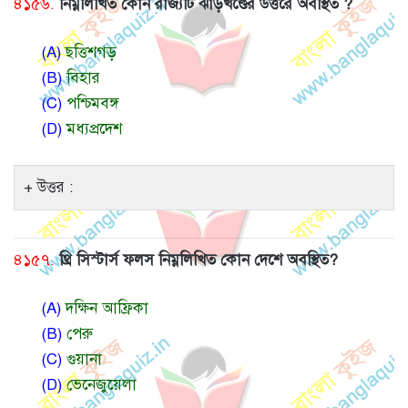
৪১৫৬.
নিম্নলিখিত কোন রাজ্যটি ঝাড়খণ্ডের উত্তরে অবস্থিত ?
(A)
ছত্তিশগড়
(B)
বিহার
(C)
পশ্চিমবঙ্গ
(D)
মধ্যপ্রদেশ
উত্তর :
৪১৫৭.
থ্রি সিস্টার্স ফলস নিম্নলিখিত কোন দেশে অবস্থিত?
(A)
দক্ষিন আফ্রিকা
(B)
পেরু
(C)
গুয়ানা
(D)
ভেনেজুয়েলা