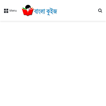
Se
Menu