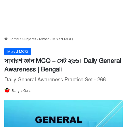
Home
/
Subjects
/
Mixed
/
Mixed MCQ
Mixed MCQ
সাধারণ জ্ঞান MCQ – সেট ২৬৬। Daily General
Awareness | Bengali
Daily General Awareness Practice Set - 266
Bangla Quiz