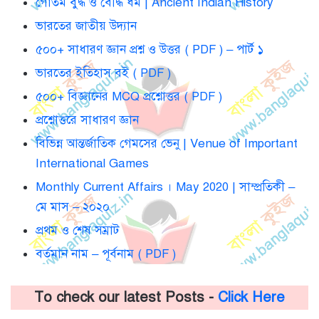
গৌতম বুদ্ধ ও বৌদ্ধ ধর্ম | Ancient Indian History
ভারতের জাতীয় উদ্যান
৫০০+ সাধারণ জ্ঞান প্রশ্ন ও উত্তর ( PDF ) – পার্ট ১
ভারতের ইতিহাস বই ( PDF )
৫০০+ বিজ্ঞানের MCQ প্রশ্নোত্তর ( PDF )
প্রশ্নোত্তরে সাধারণ জ্ঞান
বিভিন্ন আন্তর্জাতিক গেমসের ভেনু | Venue of Important
International Games
Monthly Current Affairs । May 2020 | সাম্প্রতিকী –
মে মাস – ২০২০
প্রথম ও শেষ সম্রাট
বর্তমান নাম – পূর্বনাম ( PDF )
To check our latest Posts -
Click Here