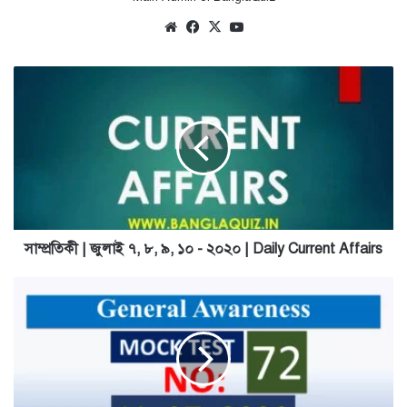
Website
Facebook
X
YouTube
সাম্প্রতিকী
|
জুলাই
৭,
৮,
৯,
১০
-
২০২০
|
সাম্প্রতিকী | জুলাই ৭, ৮, ৯, ১০ - ২০২০ | Daily Current Affairs
Daily
Current
Mock
Affairs
Test
No
72
|
General
Knowledge