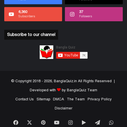
6,360
37
Subscribers
Followers
Subscribe to our channel
© Copyright 2018 - 2026, BanglaQuiz.in All Rights Reserved |
Developed with
by BanglaQuiz Team
Contact Us
Sitemap
DMCA
The Team
Privacy Policy
Disclaimer
Facebook
X
Pinterest
YouTube
Instagram
Google
Telegram
What