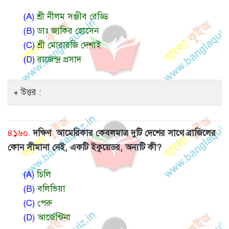
(A)
শ্রী নীলম সঞ্জীব রেড্ডি
(B)
ডাঃ জাকির হোসেন
(C)
শ্রী মোরারজি দেশাই
(D)
রাজেন্দ্র প্রসাদ
উত্তর :
৪১৬০.
দক্ষিণ
আমেরিকার কেবলমাত্র দুটি দেশের সাথে ব্রাজিলের
কোন সীমানা নেই, একটি ইকুয়েডর, অন্যটি কী?
(A)
চিলি
(B)
বলিভিয়া
(C)
পেরু
(D)
আর্জেন্টিনা