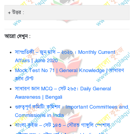
উত্তর :
আরো দেখুন :
সাম্প্রতিকী – জুন মাস – ২০২০ । Monthly Current
Affairs | June 2020
Mock Test No 71 | General Knowledge | সাধারণ
জ্ঞান টেস্ট
সাধারণ জ্ঞান MCQ – সেট ২৬৫। Daily General
Awareness | Bengali
গুরুত্বপূর্ণ কমিটি/ কমিশন । Important Committees and
Commissions in India
বাংলা কুইজ – সেট ১৪৩ – সৌরভ গাঙ্গুলি স্পেশাল