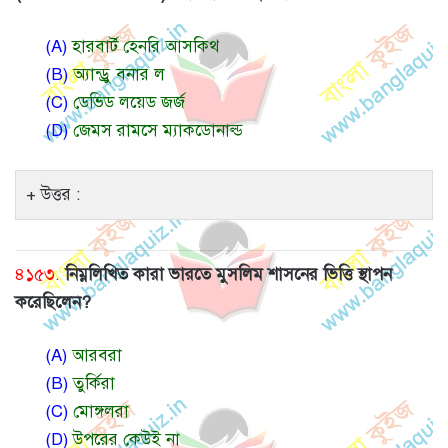
(A)
হারবার্ট হেনরি আসকিথ
(B)
অ্যান্ড্রু বনার ল
(C)
ডেভিড লয়েড জর্জ
(D)
জেমস রামসে ম্যাকডোনাল্ড
উত্তর :
৪১৫৩.
নিম্নলিখিত কারা ভারতে মুসলিম শাসনের ভিত্তি স্থাপন
করেছিলেন?
(A)
আরবরা
(B)
তুর্কিরা
(C)
মোঙ্গলরা
(D)
উপরের কেউই না