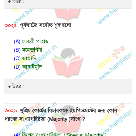
উত্তর :
৩০২৫.
পূর্বঘাটের সর্বোচ্চ শৃঙ্গ হলো
(A)
সেভরী পাহাড়
(B)
মহেন্দ্রগিরি
(C)
জাভাদি
(D)
আনাইমুদি
উত্তর :
৩০২৬.
সুপ্রিম কোর্টের বিচারককে ইমপিচমেন্টের জন্য কোন
ধরণের সংখ্যাগরিষ্ঠতা (Majority )লাগে ?
(A)
বিশেষ সংখ্যাগরিষ্ঠতা ( Special Majority )