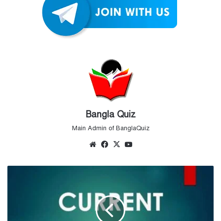
Bangla Quiz
Main Admin of BanglaQuiz
Website
Facebook
X
YouTube
সাম্প্রতিকী
–
জানুয়ারি
৬,
৭