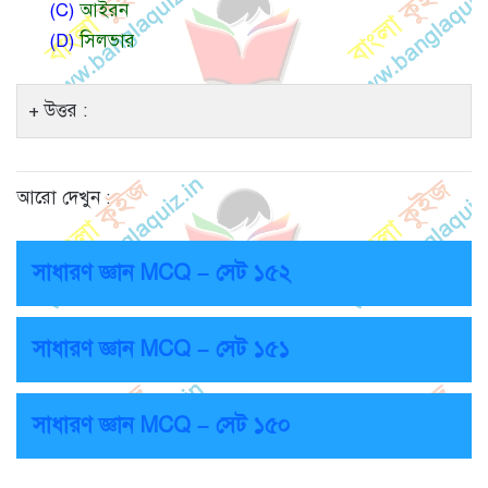
(C)
আইরন
(D)
সিলভার
উত্তর :
আরো দেখুন :
সাধারণ জ্ঞান MCQ – সেট ১৫২
সাধারণ জ্ঞান MCQ – সেট ১৫১
সাধারণ জ্ঞান MCQ – সেট ১৫০