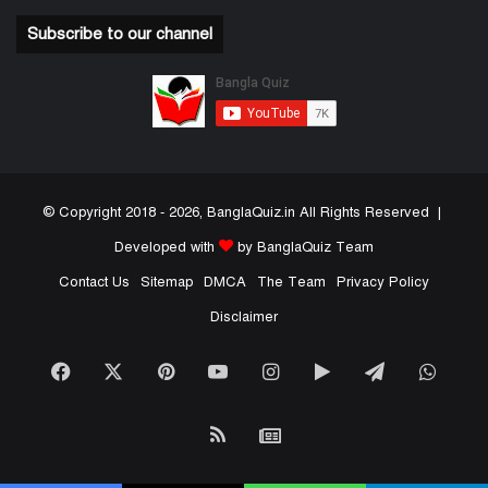
Subscribe to our channel
© Copyright 2018 - 2026, BanglaQuiz.in All Rights Reserved |
Developed with
by BanglaQuiz Team
Contact Us
Sitemap
DMCA
The Team
Privacy Policy
Disclaimer
Facebook
X
Pinterest
YouTube
Instagram
Google
Telegram
What
Play
RSS
Google
News