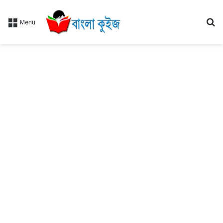
Se
Menu