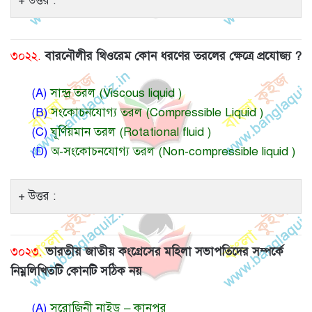
উত্তর :
৩০২২.
বারনৌলীর থিওরেম কোন ধরণের তরলের ক্ষেত্রে প্রযোজ্য ?
(A)
সান্দ্র তরল (Viscous liquid )
(B)
সংকোচনযোগ্য তরল (Compressible Liquid )
(C)
ঘূর্ণিয়মান তরল (Rotational fluid )
(D)
অ-সংকোচনযোগ্য তরল (Non-compressible liquid )
উত্তর :
৩০২৩.
ভারতীয় জাতীয় কংগ্রেসের মহিলা সভাপতিদের সম্পর্কে
নিম্নলিখিতটি কোনটি সঠিক নয়
(A)
সরোজিনী নাইডু – কানপুর