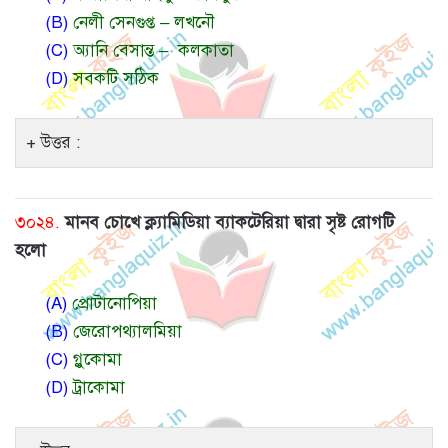
(B)
নেলী সেনগুপ্ত – লখনৌ
(C)
অ্যানি বেসান্ত – কলকাতা
(D)
সবকটি সঠিক
উত্তর :
৩০২৪.
মানব চোখে ক্ল্যামিডিয়া ব্যাকটেরিয়া দ্বারা সৃষ্ট রোগটি
হলো
(A)
প্রোটানোপিয়া
(B)
জেরোপথ্যালমিয়া
(C)
গ্লুকোমা
(D)
ট্রাকোমা