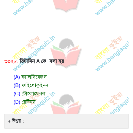
৩০২৮.
ভিটামিন A কে বলা হয়
(A)
ক্যালসিফেরল
(B)
ফাইলোকুইনন
(C)
টোকোফেরল
(D)
রেটিনল
উত্তর :