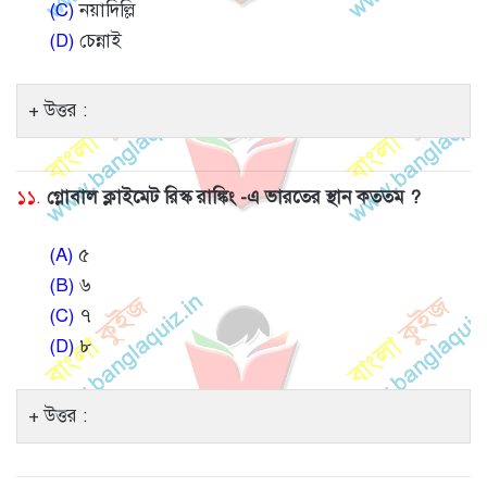
(C)
নয়াদিল্লি
(D)
চেন্নাই
উত্তর :
১১.
গ্লোবাল ক্লাইমেট রিস্ক রাঙ্কিং -এ ভারতের স্থান কততম ?
(A)
৫
(B)
৬
(C)
৭
(D)
৮
উত্তর :