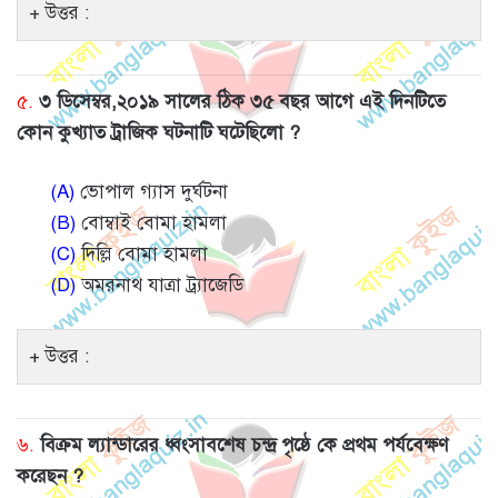
উত্তর :
৫.
৩ ডিসেম্বর,২০১৯ সালের ঠিক ৩৫ বছর আগে এই দিনটিতে
কোন কুখ্যাত ট্রাজিক ঘটনাটি ঘটেছিলো ?
(A)
ভোপাল গ্যাস দুর্ঘটনা
(B)
বোম্বাই বোমা হামলা
(C)
দিল্লি বোমা হামলা
(D)
অমরনাথ যাত্রা ট্র্যাজেডি
উত্তর :
৬.
বিক্রম ল্যান্ডারের ধ্বংসাবশেষ চন্দ্র পৃষ্ঠে কে প্রথম পর্যবেক্ষণ
করেছন ?