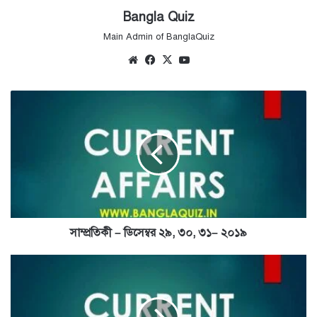
Bangla Quiz
Main Admin of BanglaQuiz
Website
Facebook
X
YouTube
সাম্প্রতিকী
–
ডিসেম্বর
২৯,
৩০,
৩১–
২০১৯
সাম্প্রতিকী – ডিসেম্বর ২৯, ৩০, ৩১– ২০১৯
সাম্প্রতিকী
–
জানুয়ারি
১,