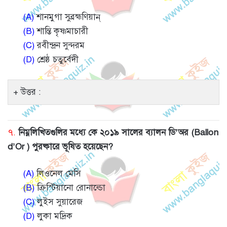
(A)
শানমুগা সুব্রহ্মণিয়ান্
(B)
শান্তি কৃষ্ণমাচারী
(C)
রবীন্দ্রন সুন্দরম
(D)
শ্রেষ্ঠ চতুর্বেদী
উত্তর :
৭.
নিম্নলিখিতগুলির মধ্যে কে ২০১৯ সালের ব্যালন ডি’অর (Ballon
d’Or ) পুরষ্কারে ভূষিত হয়েছেন?
(A)
লিওনেল মেসি
(B)
ক্রিস্টিয়ানো রোনাল্ডো
(C)
লুইস সুয়ারেজ
(D)
লুকা মদ্রিক