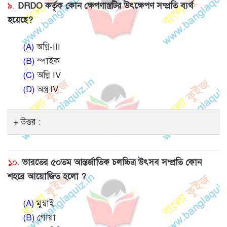
৯.
DRDO কর্তৃক কোন ক্ষেপণাস্ত্রটির উৎক্ষেপণ সম্প্রতি ব্যর্থ
হয়েছে?
(A)
অগ্নি-III
(B)
স্পাইক
(C)
অগ্নি IV
(D)
অস্ত্র IV
উত্তর :
১০.
ভারতের ৫০তম আন্তর্জাতিক চলচ্চিত্র উৎসব সম্প্রতি কোন
শহরে আয়োজিত হলো ?
(A)
মুম্বাই
(B)
গোয়া