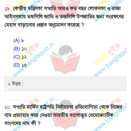
১৯.
কেন্দ্রীয় মন্ত্রিসভা সম্প্রতি আরও কত বছর লোকসভা ও রাজ্য
আইনসভায় তফসিলি জাতি ও তফসিলি উপজাতির জন্য সংরক্ষণের
মেয়াদ বাড়ানোর প্রস্তাব অনুমোদন করেছে ?
(A)
৯
(B)
১০
(C)
১২
(D)
১৫
উত্তর :
২০.
সম্প্রতি মার্কিন রাষ্ট্রপতি নির্বাচনের প্রতিযোগিতা থেকে নিজের
নাম প্রত্যাহার করে নেওয়া ভারতীয় বংশোদ্ভূত ডেমোক্র্যাটিক
সাংসদের নাম কী ?