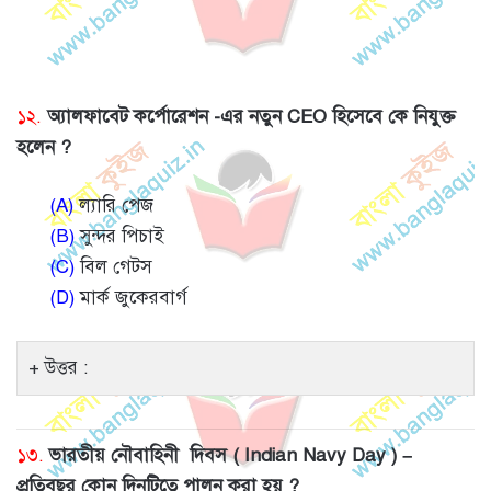
১২.
অ্যালফাবেট কর্পোরেশন -এর নতুন CEO হিসেবে কে নিযুক্ত
হলেন ?
(A)
ল্যারি পেজ
(B)
সুন্দর পিচাই
(C)
বিল গেটস
(D)
মার্ক জুকেরবার্গ
উত্তর :
১৩.
ভারতীয় নৌবাহিনী দিবস ( Indian Navy Day ) –
প্রতিবছর কোন দিনটিতে পালন করা হয় ?