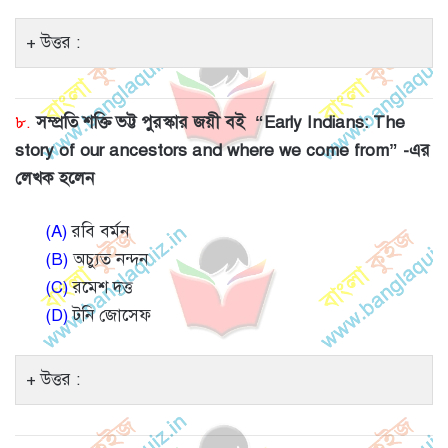
উত্তর :
৮.
সম্প্রতি শক্তি ভট্ট পুরস্কার জয়ী বই “Early Indians: The
story of our ancestors and where we come from” -এর
লেখক হলেন
(A)
রবি বর্মন
(B)
অচ্যুত নন্দন
(C)
রমেশ দত্ত
(D)
টনি জোসেফ
উত্তর :