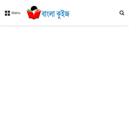
Se
Menu