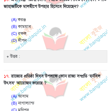
জাহাজটিকে মালদ্বীপে উপহার হিসেবে দিয়েছেন?
(A)
করঞ্জ
(B)
কাময়াব
(C)
রক্ষক
(D)
দীপন
উত্তর :
১৭.
রাজ্যের প্রতিষ্ঠা দিবস উপলক্ষে কোন রাজ্য সম্প্রতি ‘হর্নবিল
উৎসব’ আয়োজন করেছে ?
(A)
আসাম
(B)
নাগাল্যান্ড
(C)
মণিপুর