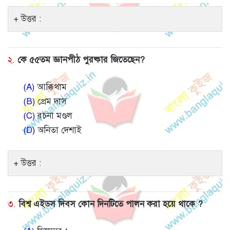
উত্তর :
২.
কে ৫৫তম জ্ঞানপীঠ পুরষ্কার জিতেছেন?
(A)
আক্কিথাম
(B)
প্রেম দাস
(C)
রচনা মণ্ডল
(D)
অনিতা দেশাই
উত্তর :
৩.
বিশ্ব এইডস দিবস কোন দিনটিতে পালন করা হয়ে থাকে ?