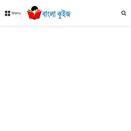
Se
Menu