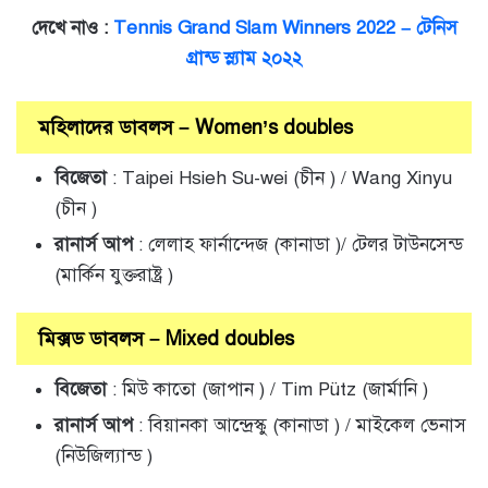
দেখে নাও :
Tennis Grand Slam Winners 2022 – টেনিস
গ্রান্ড স্ল্যাম ২০২২
মহিলাদের ডাবলস – Women’s doubles
বিজেতা
: Taipei Hsieh Su-wei (চীন ) / Wang Xinyu
(চীন )
রানার্স আপ
: লেলাহ ফার্নান্দেজ (কানাডা )/ টেলর টাউনসেন্ড
(মার্কিন যুক্তরাষ্ট্র )
মিক্সড ডাবলস – Mixed doubles
বিজেতা
: মিউ কাতো (জাপান ) / Tim Pütz (জার্মানি )
রানার্স আপ
: বিয়ানকা আন্দ্রেস্কু (কানাডা ) / মাইকেল ভেনাস
(নিউজিল্যান্ড )