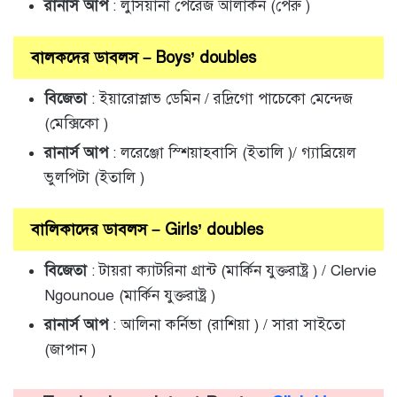
রানার্স আপ
: লুসিয়ানা পেরেজ আলার্কন (পেরু )
বালকদের ডাবলস – Boys’ doubles
বিজেতা
: ইয়ারোস্লাভ ডেমিন / রদ্রিগো পাচেকো মেন্দেজ
(মেক্সিকো )
রানার্স আপ
: লরেঞ্জো স্শিয়াহবাসি (ইতালি )/ গ্যাব্রিয়েল
ভুলপিটা (ইতালি )
বালিকাদের ডাবলস – Girls’ doubles
বিজেতা
: টায়রা ক্যাটরিনা গ্রান্ট (মার্কিন যুক্তরাষ্ট্র ) / Clervie
Ngounoue (মার্কিন যুক্তরাষ্ট্র )
রানার্স আপ
: আলিনা কর্নিভা (রাশিয়া ) / সারা সাইতো
(জাপান )