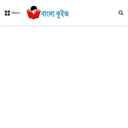
Se
Menu