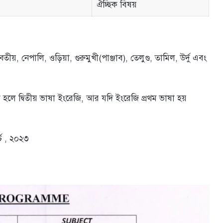
ঐচ্ছিক বিষয়
তীয়, নেপালি, ওড়িয়া, গুরুমুখী(পাঞ্জাব), তেলুগু, তামিল, উর্দু এবং
 হলে দ্বিতীয় ভাষা ইংরেজি, আর যদি ইংরেজি প্রথম ভাষা হয়
্চ , ২০২৩