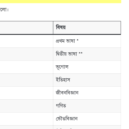
ইলো।
বিষয়
প্রথম ভাষা *
দ্বিতীয় ভাষা **
ভূগোল
ইতিহাস
জীবনবিজ্ঞান
গণিত
ভৌতবিজ্ঞান