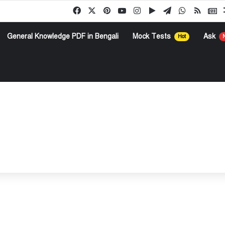
Facebook
X
Pinterest
YouTube
Instagram
Google Play
Telegram
WhatsApp
RSS
G
General Knowledge PDF in Bengali
Mock Tests
Ask
Hot