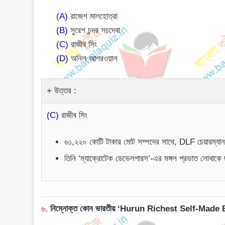
(A)
রাজেশ মালহোত্রা
(B)
সুরেশ চন্দর সচদেবা
(C)
রাজীব সিং
(D)
অনিল আগরওয়াল
উত্তর :
(C)
রাজীব সিং
৬১,২২০ কোটি টাকার মোট সম্পদের সাথে, DLF চেয়ারম্যান র
তিনি ‘ম্যাক্রোটেক ডেভেলপারস’-এর মঙ্গল প্রভাত লোধাকে ছ
৬.
নিম্নোক্ত কোন ভারতীয় ‘Hurun Richest Self-Made Bil