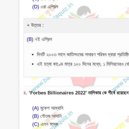
(D)
৩রা এপ্রিল
উত্তর :
(B)
৭ই এপ্রিল
দিনটি ২০০৩ সালে জাতিসংঘের সাধারণ পরিষদ দ্বারা প্রতিষ্ঠ
এই হত্যা কাণ্ডে মাত্র ১০০ দিনের মধ্যে, ১ মিলিয়নেরও বে
৪.
‘Forbes Billionaires 2022’ তালিকায় কে শীর্ষে রয়েছে
(A)
মুকেশ আম্বানি
(B)
গৌতম আদানি
(C)
এলন মাস্ক