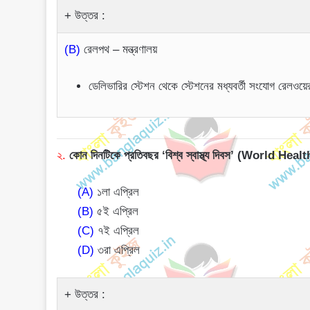
উত্তর :
(B)
রেলপথ – মন্ত্রণালয়
ডেলিভারির স্টেশন থেকে স্টেশনের মধ্যবর্তী সংযোগ রেলওয়ের
২.
কোন দিনটিকে প্রতিবছর ‘বিশ্ব স্বাস্থ্য দিবস’ (World Heal
(A)
১লা এপ্রিল
(B)
৫ই এপ্রিল
(C)
৭ই এপ্রিল
(D)
৩রা এপ্রিল
উত্তর :