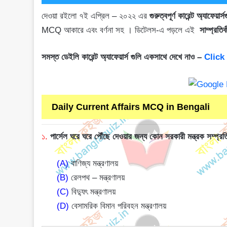
দেওয়া রইলো ৭ই এপ্রিল – ২০২২ এর
গুরুত্বপূর্ণ কারেন্ট অ্যাফেয়ার্স
MCQ আকারে এবং বর্ণনা সহ । ডিটেলস-এ পড়লে এই
সাম্প্র
সমস্ত ডেইলি কারেন্ট অ্যাফেয়ার্স গুলি একসাথে দেখে নাও –
Click
Daily Current Affairs MCQ in Bengali
১.
পার্সেল ঘরে ঘরে পৌঁছে দেওয়ার জন্য কোন সরকারী মন্ত্রক সম্প্রতি
(A)
বাণিজ্য মন্ত্রণালয়
(B)
রেলপথ – মন্ত্রণালয়
(C)
বিদ্যুৎ মন্ত্রণালয়
(D)
বেসামরিক বিমান পরিবহন মন্ত্রণালয়