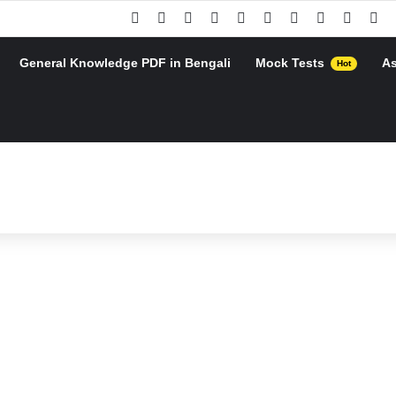
Facebook
X
Pinterest
YouTube
Instagram
Google Play
Telegram
WhatsApp
RSS
Go
General Knowledge PDF in Bengali
Mock Tests
A
Hot
h