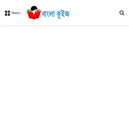
Se
Menu