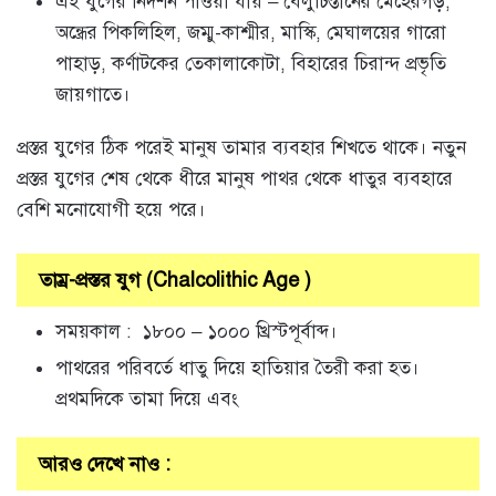
এই যুগের নিদর্শন পাওয়া যায় – বেলুচিস্তানের মেহেরগড়,
অন্ধ্রের পিকলিহিল, জম্মু-কাশ্মীর, মাস্কি, মেঘালয়ের গারো
পাহাড়, কর্ণাটকের তেকালাকোটা, বিহারের চিরান্দ প্রভৃতি
জায়গাতে।
প্রস্তর যুগের ঠিক পরেই মানুষ তামার ব্যবহার শিখতে থাকে। নতুন
প্রস্তর যুগের শেষ থেকে ধীরে মানুষ পাথর থেকে ধাতুর ব্যবহারে
বেশি মনোযোগী হয়ে পরে।
তাম্র-প্রস্তর যুগ (Chalcolithic Age )
সময়কাল : ১৮০০ – ১০০০ খ্রিস্টপূর্বাব্দ।
পাথরের পরিবর্তে ধাতু দিয়ে হাতিয়ার তৈরী করা হত।
প্রথমদিকে তামা দিয়ে এবং
আরও দেখে নাও :