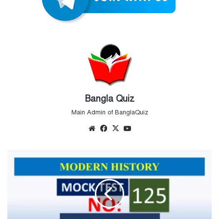
Bangla Quiz
Main Admin of BanglaQuiz
Website
Facebook
X
YouTube
Mock
Test
No
125
|
General
Awareness