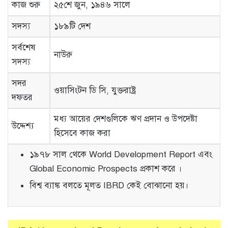
কাজ শুরু
২৫শে জুন, ১৯৪৬ সালে
সদস্য
১৮৯টি দেশ
সর্বশেষ
নাউরু
সদস্য
সদর
ওয়াসিংটন ডি সি, যুক্তরাষ্ট্র
দফতর
মধ্য আয়ের দেশগুলিকে ঋণ প্রদান ও উপদেষ্টা
উদ্দেশ্য
হিসেবে কাজ করা
১৯৭৮ সাল থেকে World Development Report এবং
Global Economic Prospects প্রকাশ করে ।
বিশ্ব ব্যাঙ্ক বলতে মূলত IBRD কেই বোঝানো হয়।