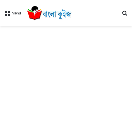
Se
Menu