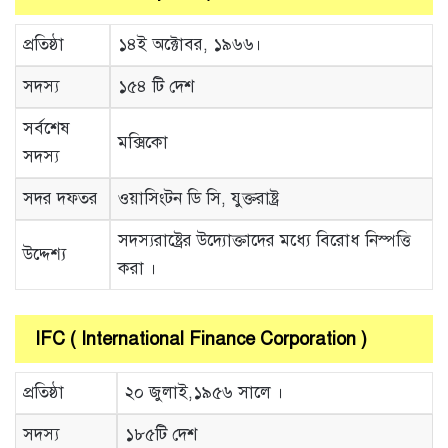
প্রতিষ্ঠা
১৪ই অক্টোবর, ১৯৬৬।
সদস্য
১৫৪ টি দেশ
সর্বশেষ
মক্সিকো
সদস্য
সদর দফতর
ওয়াসিংটন ডি সি, যুক্তরাষ্ট্র
সদস্যরাষ্ট্রের উদ্যোক্তাদের মধ্যে বিরোধ নিস্পত্তি
উদ্দেশ্য
করা ।
IFC ( International Finance Corporation )
প্রতিষ্ঠা
২০ জুলাই,১৯৫৬ সালে ।
সদস্য
১৮৫টি দেশ