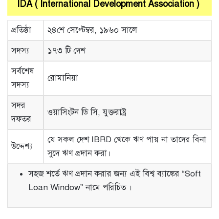
IDA ( International Development Association )
প্রতিষ্ঠা
২৪শে সেপ্টেম্বর, ১৯৬০ সালে
সদস্য
১৭৩ টি দেশ
সর্বশেষ
রোমানিয়া
সদস্য
সদর
ওয়াসিংটন ডি সি, যুক্তরাষ্ট্র
দফতর
যে সকল দেশ IBRD থেকে ঋণ পায় না তাদের বিনা
উদ্দেশ্য
সুদে ঋণ প্রদান করা।
সহজ শর্তে ঋণ প্রদান করার জন্য এই বিশ্ব ব্যাঙ্কের “Soft
Loan Window” নামে পরিচিত ।