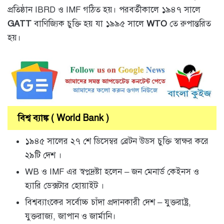
প্রতিষ্ঠান IBRD ও IMF গঠিত হয়। পরবর্তীকালে ১৯৪৭ সালে
GATT
বাণিজ্যিক চুক্তি হয় যা ১৯৯৫ সালে
WTO
তে রুপান্তরিত
হয়।
বিশ্ব ব্যাঙ্ক ( World Bank )
১৯৪৫ সালের ২৭ শে ডিসেম্বর ব্রেটন উডস চুক্তি স্বাক্ষর করে
২৯টি দেশ ।
WB ও IMF এর স্বপ্নদ্রষ্টা হলেন – জন মেনার্ড কেইনস ও
হ্যারি ডেক্সটার হোয়াইট ।
বিশ্বব্যাংকের সর্বোচ্চ চাঁদা প্রদানকারী দেশ – যুক্তরাষ্ট্র,
যুক্তরাজ্য, জাপান ও জার্মানি।