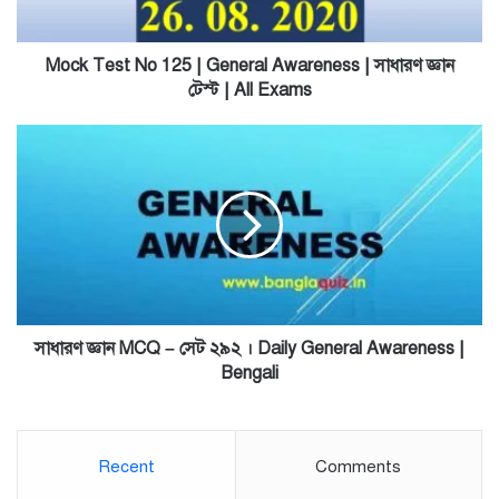
|
সাধারণ
জ্ঞান
Mock Test No 125 | General Awareness | সাধারণ জ্ঞান
টেস্ট
টেস্ট | All Exams
|
All
সাধারণ
Exams
জ্ঞান
MCQ
–
সেট
২৯২
।
Daily
General
Awareness
সাধারণ জ্ঞান MCQ – সেট ২৯২ । Daily General Awareness |
|
Bengali
Bengali
Recent
Comments