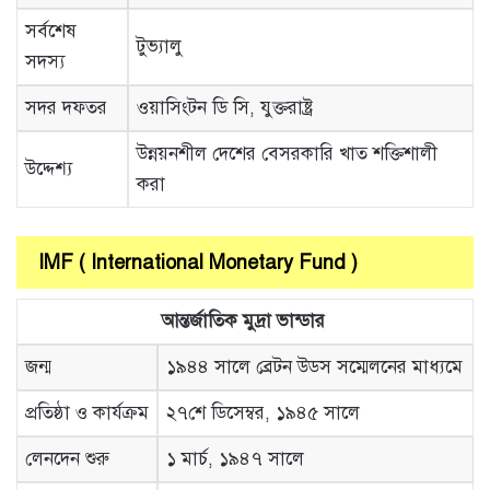
সর্বশেষ
টুভ্যালু
সদস্য
সদর দফতর
ওয়াসিংটন ডি সি, যুক্তরাষ্ট্র
উন্নয়নশীল দেশের বেসরকারি খাত শক্তিশালী
উদ্দেশ্য
করা
IMF ( International Monetary Fund )
আন্তর্জাতিক মুদ্রা ভান্ডার
জন্ম
১৯৪৪ সালে ব্রেটন উডস সম্মেলনের মাধ্যমে
প্রতিষ্ঠা ও কার্যক্রম
২৭শে ডিসেম্বর, ১৯৪৫ সালে
লেনদেন শুরু
১ মার্চ, ১৯৪৭ সালে