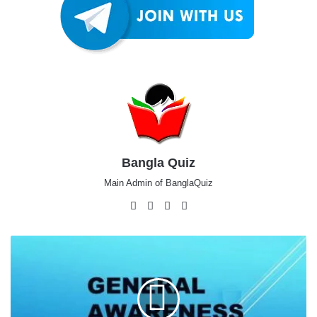
Bangla Quiz
Main Admin of BanglaQuiz
Website
Facebook
X
YouTube
সাধারণ
জ্ঞান
MCQ
–
সেট
২০৯