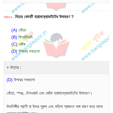
৩৬০০.
নিচের কোনটি হারামফ্রোডাইটের উদাহরণ ?
(A)
কেঁচো
(B)
ফিতাক্রিমি
(C)
জোঁক
(D)
উপরের সবগুলো
উত্তর :
(D)
উপরের সবগুলো
কেঁচো, স্পঞ্জ, টেপওয়ার্ম এবং জোঁক হারামফ্রোডাইটের উদাহরণ।
উভলিঙ্গীয় প্রাণী যা উভয় পুরুষ এবং মহিলা প্রজনন অঙ্গ ধারণ করে তাকে