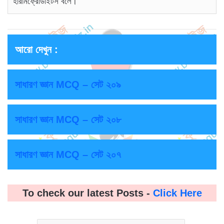
হারামফ্রোডাইটস বলে।
আরো দেখুন :
সাধারণ জ্ঞান MCQ – সেট ২০৯
সাধারণ জ্ঞান MCQ – সেট ২০৮
সাধারণ জ্ঞান MCQ – সেট ২০৭
To check our latest Posts -
Click Here