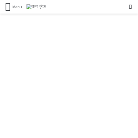
Se
Menu