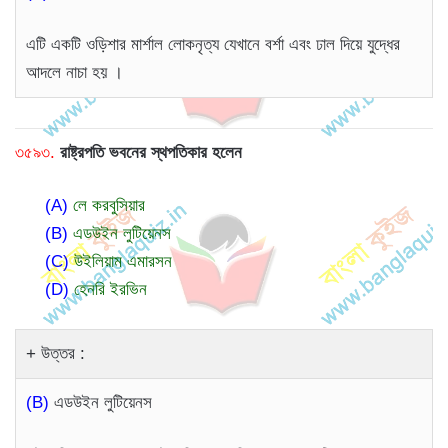
এটি একটি ওড়িশার মার্শাল লোকনৃত্য যেখানে বর্শা এবং ঢাল দিয়ে যুদ্ধের
আদলে নাচা হয় ।
৩৫৯৩.
রাষ্ট্রপতি ভবনের স্থপতিকার হলেন
(A)
লে করবুসিয়ার
(B)
এডউইন লুটিয়েনস
(C)
উইলিয়াম এমারসন
(D)
হেনরি ইরভিন
উত্তর :
(B)
এডউইন লুটিয়েনস