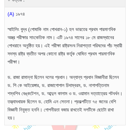
(A)
১৯৭৪
স্মাইলিং বুদ্ধ (পোষাকি নাম পোখরান-১) হল ভারতের প্রথম পারমাণবিক
অস্ত্র পরীক্ষার সাংকেতিক নাম। এটি ১৯৭৪ সালের ১৮ মে রাজস্থানের
পোখরানে অনুষ্ঠিত হয়। এই পরীক্ষা রাষ্ট্রসংঘ নিরাপত্তা পরিষদের পাঁচ স্থায়ী
সদস্য রাষ্ট্র ব্যতীত অপর কোনো রাষ্ট্র কর্তৃক ঘোষিত প্রথম পারমাণবিক
পরীক্ষা।
ড. রাজা রামান্না ছিলেন দলের প্রধান। অন্যান্য প্রধান বিজ্ঞানীরা ছিলেন
ড. পি কে আইয়েঙ্গার, ড. রাজাগোপাল চিদাম্বরম, ড. নাগাপত্তিনাম
শম্বশিব বেঙ্কটেশন, ড. আব্দুল কালাম ও ড. ওয়ামান দত্তাত্রেয় পটবর্ধন।
তত্ত্বাবধায়ক ছিলেন ড. হোমি এন সেতনা। প্রকল্পটিতে ৭৫ জনের বেশি
বিজ্ঞানী নিযুক্ত হননি। গোপনীয়তা বজায় রাখতেই দলটিকে ছোটো রাখা
হয়।