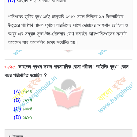
(D)
আহমদ শাহ আবদালি ও মারাঠা
পানিপথের তৃতীয় যুদ্ধ ১৪ই জানুয়ারি ১৭৬১ সালে দিল্লির ৯৭ কিলোমিটার
উত্তরে পানিপথ নামক স্থানে মারাঠাদের সাথে দোয়াবের আফগান রোহিলা ও
আয়ুব এর সম্রাট সুজা-উদ-দৌল্লার যৌথ সমর্থনে আফগানিস্থানের সম্রাট
আহমেদ শাহ আবদালির মধ্যে সংঘটিত হয়।
৩৫৯৫.
ভারতের প্রথম সফল পারমাণবিক বোমা পরীক্ষা “স্মাইলিং বুদ্ধ” কোন
বছর পরিচালিত হয়েছিল ?
(A)
১৯৭৪
(B)
১৯৭৭
(C)
১৯৮৪
(D)
১৯৯২
উত্তর :