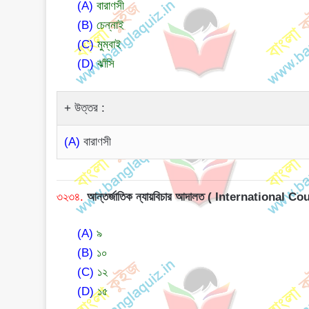
(A)
বারাণসী
(B)
চেন্নাই
(C)
মুম্বাই
(D)
ঝাঁসি
উত্তর :
(A)
বারাণসী
৩২৩৪.
আন্তর্জাতিক ন্যায়বিচার আদালত ( International 
(A)
৯
(B)
১০
(C)
১২
(D)
১৫