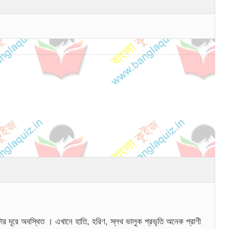
 দূরে অবস্থিত । এখানে হাতি, হরিণ, স্লথ ভালুক প্রভৃতি অনেক প্রাণী