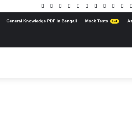
Facebook
X
Pinterest
YouTube
Instagram
Google Play
Telegram
WhatsApp
RSS
Goo
General Knowledge PDF in Bengali
Mock Tests
A
Hot
h