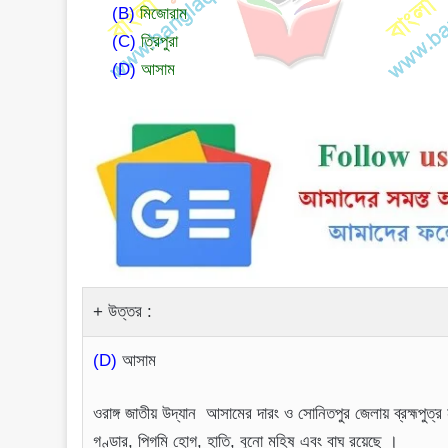
(B)
মিজোরাম
(C)
ত্রিপুরা
(D)
আসাম
উত্তর :
(D)
আসাম
ওরাঙ্গ জাতীয় উদ্যান আসামের দারং ও সোনিতপুর জেলায় ব্রহ্মপুত্
গণ্ডার, পিগমি হোগ, হাতি, বুনো মহিষ এবং বাঘ রয়েছে ।