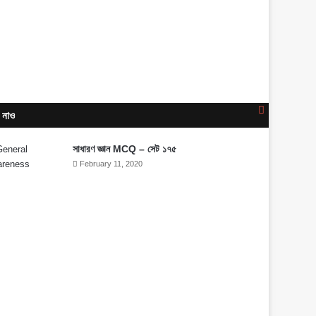
Close
 নাও
সাধারণ জ্ঞান MCQ – সেট ১৭৫
February 11, 2020