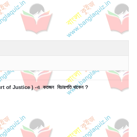
Court of Justice ) -এ কতজন বিচারপতি থাকেন ?