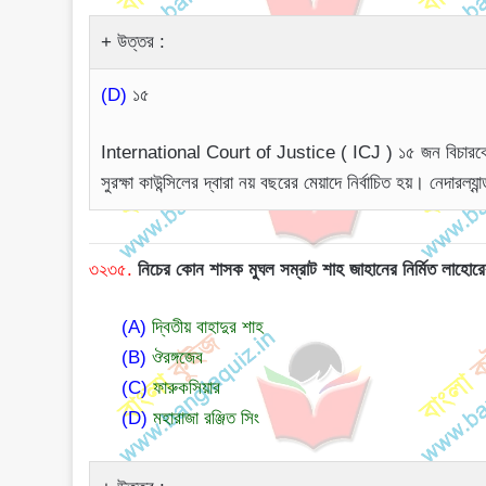
উত্তর :
(D)
১৫
International Court of Justice ( ICJ ) ১৫ জন বিচারকের
সুরক্ষা কাউন্সিলের দ্বারা নয় বছরের মেয়াদে নির্বাচিত হয়। নেদ
৩২৩৫.
নিচের কোন শাসক মুঘল সম্রাট শাহ জাহানের নির্মিত লাহো
(A)
দ্বিতীয় বাহাদুর শাহ
(B)
ঔরঙ্গজেব
(C)
ফারুকসিয়ার
(D)
মহারাজা রঞ্জিত সিং