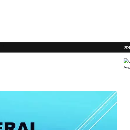
১৭৪
দেখে