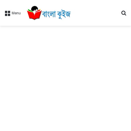
Se
Menu