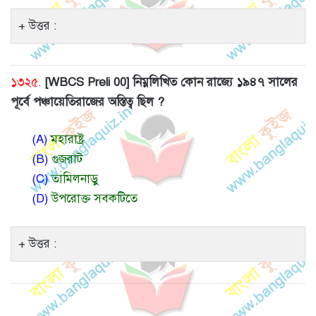
উত্তর :
১৩২৫.
[WBCS Preli 00] নিম্নলিখিত কোন রাজ্যে ১৯৪৭ সালের
পূর্বে পঞ্চায়েতিরাজের অস্তিত্ব ছিল ?
(A)
মহারাষ্ট্র
(B)
গুজরাট
(C)
তামিলনাড়ু
(D)
উপরোক্ত সবকটিতে
উত্তর :