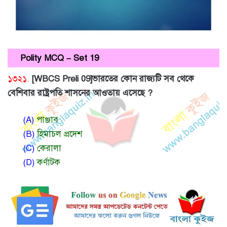
Polity MCQ – Set 19
১৩২১.
[WBCS Preli 09]ভারতের কোন রাজ্যটি সব থেকে
বেশিবার রাষ্ট্রপতি শাসনের আওতায় এসেছে ?
(A)
পাঞ্জাব
(B)
হিমাচল প্রদেশ
(C)
কেরালা
(D)
কর্ণাটক