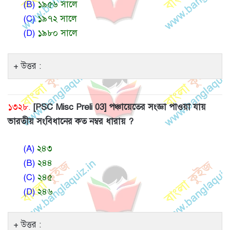
(B)
১৯৫৬ সালে
(C)
১৯৭২ সালে
(D)
১৯৮০ সালে
উত্তর :
১৩২৮.
[PSC Misc Preli 03] পঞ্চায়েতের সংজ্ঞা পাওয়া যায়
ভারতীয় সংবিধানের কত নম্বর ধারায় ?
(A)
২৪৩
(B)
২৪৪
(C)
২৪৫
(D)
২৪৬
উত্তর :