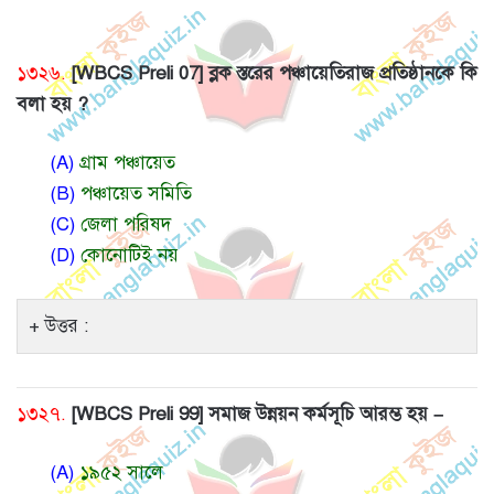
১৩২৬.
[WBCS Preli 07] ব্লক স্তরের পঞ্চায়েতিরাজ প্রতিষ্ঠানকে কি
বলা হয় ?
(A)
গ্রাম পঞ্চায়েত
(B)
পঞ্চায়েত সমিতি
(C)
জেলা পরিষদ
(D)
কোনোটিই নয়
উত্তর :
১৩২৭.
[WBCS Preli 99] সমাজ উন্নয়ন কর্মসূচি আরম্ভ হয় –
(A)
১৯৫২ সালে