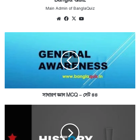
Main Admin of BanglaQuiz
Website
Facebook
X
YouTube
সাধারণ
জ্ঞান
MCQ
–
সেট
৪৪
সাধারণ জ্ঞান MCQ – সেট ৪৪
ইতিহাস
MCQ
–
সেট
৩৯