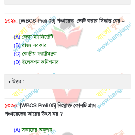
১৩২৯.
[WBCS Preli 09] পঞ্চায়েত ভোট করার সিদ্ধান্ত নেয় –
(A)
জেলা ম্যাজিস্ট্রেট
(B)
রাজ্য সরকার
(C)
কেন্দ্রীয় স্বরাষ্ট্রমন্ত্রক
(D)
ইলেকশন কমিশনার
উত্তর :
১৩৩০.
[WBCS Preli 05] নিম্নোক্ত কোনটি গ্রাম
পঞ্চায়েতের আয়ের উৎস নয় ?
(A)
সকারের অনুদান