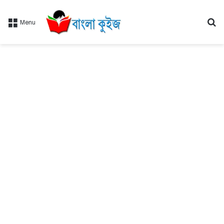
Se
Menu