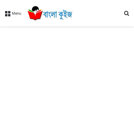
Se
Menu