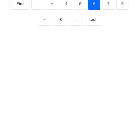
First
...
«
4
5
6
7
8
»
10
...
Last