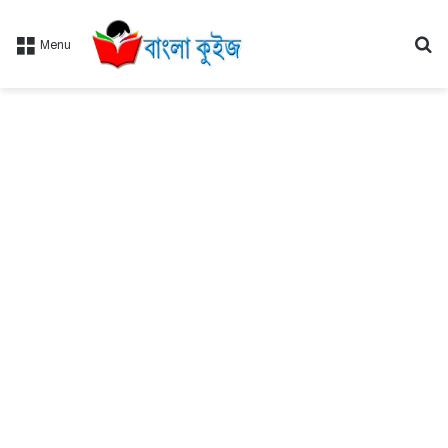
Se
Menu