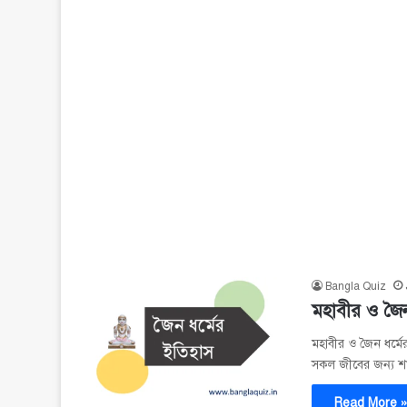
Bangla Quiz
মহাবীর ও জৈন 
মহাবীর ও জৈন ধর্মের
সকল জীবের জন্য শা
Read More 