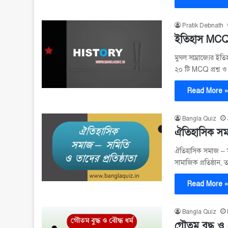
Pratik Debnath
ইতিহাস MCQ –
মুঘল সাম্রাজ্যের ই
২০ টি MCQ প্রশ্ন ও
Read More 
Bangla Quiz
ঐতিহাসিক সমা
ঐতিহাসিক সমাজ – স
সামাজিক প্রতিষ্ঠান, ত
Read More 
Bangla Quiz
গৌতম বুদ্ধ ও ব