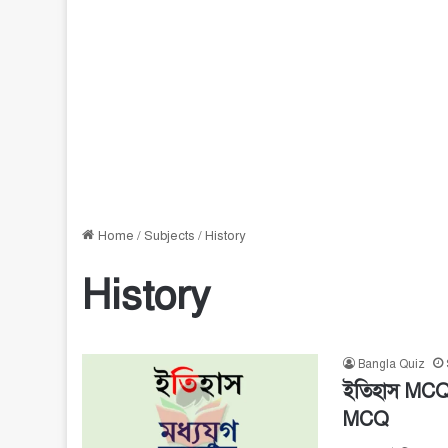
Home
/
Subjects
/
History
History
Bangla Quiz
ইতিহাস MCQ 
MCQ