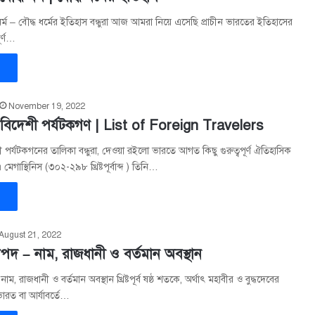
ধর্ম – বৌদ্ধ ধর্মের ইতিহাস বন্ধুরা আজ আমরা নিয়ে এসেছি প্রাচীন ভারতের ইতিহাসের
ূর্ণ…
»
November 19, 2022
িদেশী পর্যটকগণ | List of Foreign Travelers
র্যটকগনের তালিকা বন্ধুরা, দেওয়া রইলো ভারতে আগত কিছু গুরুত্বপূর্ণ ঐতিহাসিক
েগাস্থিনিস (৩০২-২৯৮ খ্রিষ্টপূর্বাব্দ ) তিনি…
»
August 21, 2022
 – নাম, রাজধানী ও বর্তমান অবস্থান
 রাজধানী ও বর্তমান অবস্থান খ্রিষ্টপূর্ব ষষ্ঠ শতকে, অর্থাৎ মহাবীর ও বুদ্ধদেবের
 ভারত বা আর্যাবর্তে…