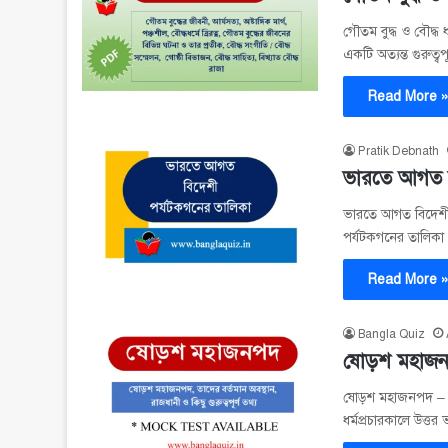
গৌতম বুদ্ধ ও বৌদ্ধ 
একটি অত্যন্ত গুরুত্বপ
Read More 
Pratik Debnath
ভারতে আগত ব
ভারতে আগত বিদেশী প
পর্যটকগনের তালিকা। ম
Read More 
Bangla Quiz
ষোড়শ মহাজনপদ
ষোড়শ মহাজনপদ – নাম,
ধর্মপ্রচারকালে উত্তর