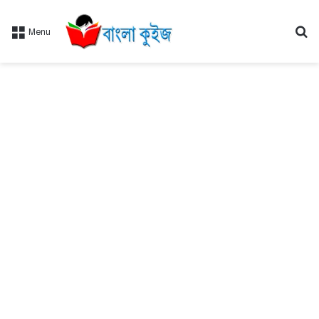
Se
Menu