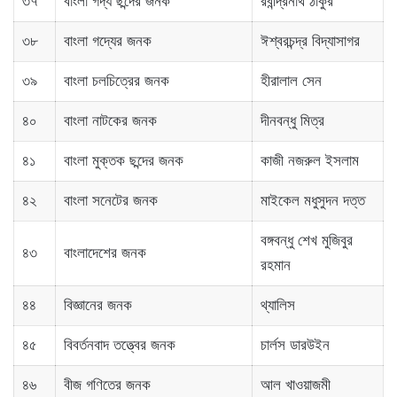
৩৭
বাংলা গদ্য ছন্দের জনক
রবীন্দ্রনাথ ঠাকুর
৩৮
বাংলা গদ্যের জনক
ঈশ্বরচন্দ্র বিদ্যাসাগর
৩৯
বাংলা চলচিত্রের জনক
হীরালাল সেন
৪০
বাংলা নাটকের জনক
দীনবন্ধু মিত্র
৪১
বাংলা মুক্তক ছন্দের জনক
কাজী নজরুল ইসলাম
৪২
বাংলা সনেটের জনক
মাইকেল মধুসুদন দত্ত
বঙ্গবন্ধু শেখ মুজিবুর
৪৩
বাংলাদেশের জনক
রহমান
৪৪
বিজ্ঞানের জনক
থ্যালিস
৪৫
বিবর্তনবাদ তত্ত্বের জনক
চার্লস ডারউইন
৪৬
বীজ গণিতের জনক
আল খাওয়াজমী