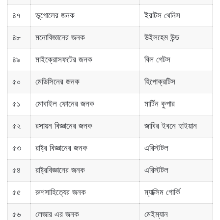
৪৭
ভূগোলের জনক
ইরাটস থেনিস
৪৮
মনোবিজ্ঞানের জনক
উইলহেম উন্ড
৪৯
মাইক্রোসফটের জনক
বিল গেটস
৫০
মেডিসিনের জনক
হিপোক্রটিস
৫১
মোবাইল ফোনের জনক
মার্টিন কুপার
৫২
রসায়ন বিজ্ঞানের জনক
জাবির ইবনে হাইয়ান
৫৩
রাষ্ট্র বিজ্ঞানের জনক
এরিস্টটল
৫৪
রাষ্ট্রবিজ্ঞানের জনক
এরিস্টটল
৫৫
রুশসাহিত্যের জনক
ম্যাক্সিম গোর্কি
৫৬
লেজার এর জনক
মেইম্যান