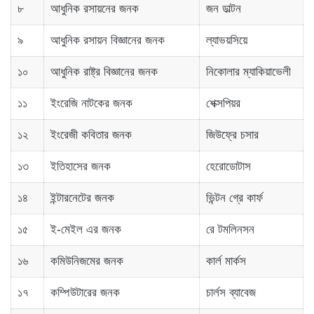
৮
আধুনিক রসায়নের জনক
জন ডাল্টন
৯
আধুনিক রসায়ন বিজ্ঞানের জনক
ল্যাভয়সিয়ে
১০
আধুনিক রাষ্ট্র বিজ্ঞানের জনক
নিকোলার ম্যাকিয়াভেলী
১১
ইংরেজি নাটকের জনক
শেক্সপিয়র
১২
ইংরেজী কবিতার জনক
জিউফ্রে চসার
১৩
ইতিহাসের জনক
হেরোডোটাস
১৪
ইন্টারনেটের জনক
ভিন্টন গ্রে কার্ফ
১৫
ই-মেইল এর জনক
রে টমলিনসন
১৬
কমিউনিজমের জনক
কার্ল মার্কস
১৭
কম্পিউটারের জনক
চার্লস ব্যাবেজ