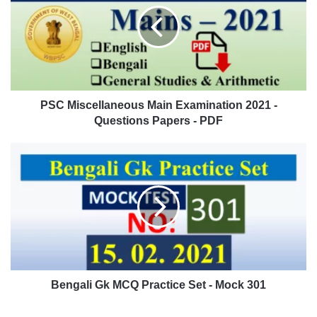
Examination
2021
-
Questions
Papers
-
PDF
PSC Miscellaneous Main Examination 2021 -
Questions Papers - PDF
Bengali
Gk
MCQ
Practice
Set
-
Mock
301
Bengali Gk MCQ Practice Set - Mock 301