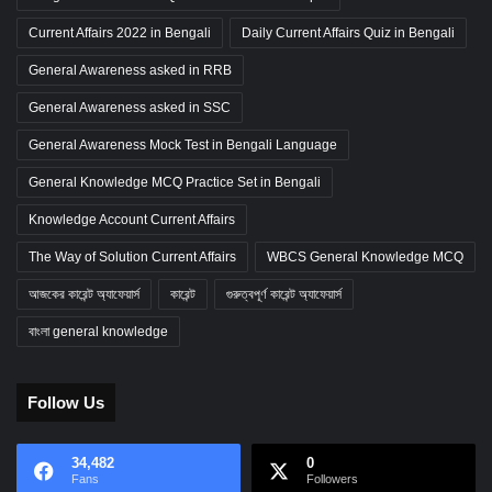
Current Affairs 2022 in Bengali
Daily Current Affairs Quiz in Bengali
General Awareness asked in RRB
General Awareness asked in SSC
General Awareness Mock Test in Bengali Language
General Knowledge MCQ Practice Set in Bengali
Knowledge Account Current Affairs
The Way of Solution Current Affairs
WBCS General Knowledge MCQ
আজকের কারেন্ট অ্যাফেয়ার্স
কারেন্ট
গুরুত্বপূর্ণ কারেন্ট অ্যাফেয়ার্স
বাংলা general knowledge
Follow Us
34,482
0
Fans
Followers