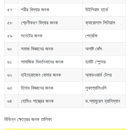
৫৭
শরীর বিদ্যার জনক
উইলিয়াম হার্ভে
৫৮
শ্রেণীকরণ বিদ্যার জনক
ক্যারোলাস লিনিয়াস
৫৯
সনেটের জনক
পের্ত্রাক
৬০
সমাজ বিজ্ঞানের জনক
অগাষ্ট কোঁৎ
৬১
সামাজিক বিবর্তনবাদের জনক
হার্বাট স্পেন্সর
৬২
হাইড্রোজেন বোমার জনক
অ্যাডওয়ার্ড টেলর
৬৩
হিসাব বিজ্ঞানের জনক
লুকাপ্যাসিওলি
৬৪
হোমিও শাস্ত্রের জনক
ড.স্যামুয়েল হ্যানিম্যান
বিভিন্ন ক্ষেত্রের জনক তালিকা