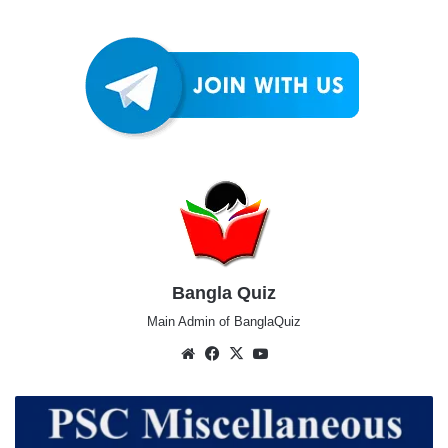
Bangla Quiz
Main Admin of BanglaQuiz
Website
Facebook
X
YouTube
PSC
Miscellaneous
Main