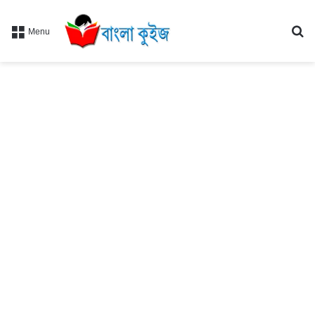
Se
Menu