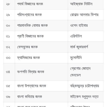
২৮
পদার্থ বিজ্ঞানের জনক
আইজ্যাক নিউটন
২৯
পরিসংখ্যানের জনক
রোনাল্ড আলমার ফিশার
৩০
পারমানবিক বোমার জনক
ওপেন হাইমার
৩১
প্রাণী বিজ্ঞানের জনক
এরিস্টটল
৩২
ফেসবুকের জনক
মার্ক জুকারবার্গ
৩৩
ফ্যাসিজমের জনক
মুসোলীনি
গ্রেগোর জোহান
৩৪
বংশগতি বিদ্যার জনক
মেনডেল
৩৫
বাংলা উপন্যাসের জনক
বঙ্কিমচন্দ্র চট্টোপাধ্যায়
৩৬
বাংলা কবিতার জনক
মাইকেল মধুসুদন দত্ত