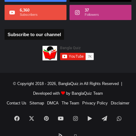
6,360
37
Subscribers
Followers
Subscribe to our channel
© Copyright 2018 - 2026, BanglaQuiz.in All Rights Reserved |
Developed with
by BanglaQuiz Team
Contact Us
Sitemap
DMCA
The Team
Privacy Policy
Disclaimer
Facebook
X
Pinterest
YouTube
Instagram
Google
Telegram
What
Play
RSS