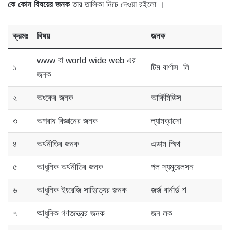
কে কোন বিষয়ের জনক
তার তালিকা নিচে দেওয়া রইলো ।
ক্রমঃ
বিষয়
জনক
www বা world wide web এর
১
টিম বার্ণাস লি
জনক
২
অংকের জনক
আর্কিমিডিস
৩
অপরাধ বিজ্ঞানের জনক
ল্যামব্রাসো
৪
অর্থনীতির জনক
এডাম স্মিথ
৫
আধুনিক অর্থনীতির জনক
পল স্যমুয়েলসন
৬
আধুনিক ইংরেজি সাহিত্যের জনক
জর্জ বার্নার্ড শ
৭
আধুনিক গণতন্ত্রের জনক
জন লক