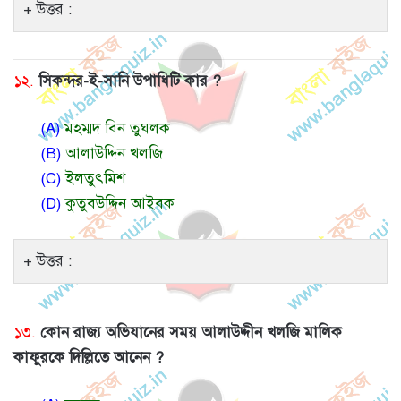
উত্তর :
১২.
সিকন্দর-ই-সানি উপাধিটি কার ?
(A)
মহম্মদ বিন তুঘলক
(B)
আলাউদ্দিন খলজি
(C)
ইলতুৎমিশ
(D)
কুতুবউদ্দিন আইবক
উত্তর :
১৩.
কোন রাজ্য অভিযানের সময় আলাউদ্দীন খলজি মালিক
কাফুরকে দিল্লিতে আনেন ?