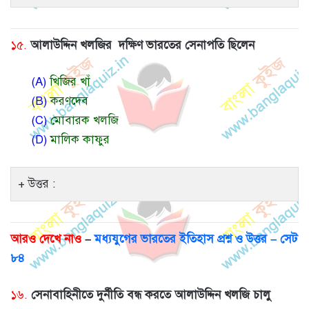
১৫.
আলাউদ্দিন খলজির দক্ষিণ ভারতের সেনাপতি ছিলেন
(A)
খিজির খাঁ
(B)
করণদেব
(C)
মোবারক খলজি
(D)
মালিক কাফুর
উত্তর :
আরও দেখে নাও
–
মধ্যযুগের ভারতের ইতিহাস প্রশ্ন ও উত্তর – সেট
৮৪
১৬.
সেনাবাহিনীতে দুর্নীতি বন্ধ করতে আলাউদ্দিন খলজি চালু