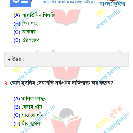
(A)
আলাউদ্দিন খিলজি
(B)
শের শাহ
(C)
আকবর
(D)
ঔরঙ্গজেব
উত্তর :
২.
কোন মুসলিম সেনাপতি সর্বপ্রথম দাক্ষিণাত্য জয় করেন?
(A)
মালিক কাফুর
(B)
বৈরাম খাঁন
(C)
শায়েস্তা খাঁন
(D)
মীর জুমলা