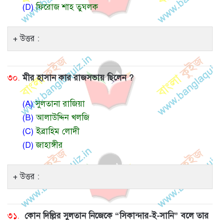
(D)
ফিরোজ শাহ তুঘলক
উত্তর :
৩০.
মীর হাসান কার রাজসভায় ছিলেন ?
(A)
সুলতানা রাজিয়া
(B)
আলাউদ্দিন খলজি
(C)
ইব্রাহিম লোদী
(D)
জাহাঙ্গীর
উত্তর :
৩১.
কোন দিল্লির সুলতান নিজেকে “সিকান্দার-ই-সানি” বলে তার