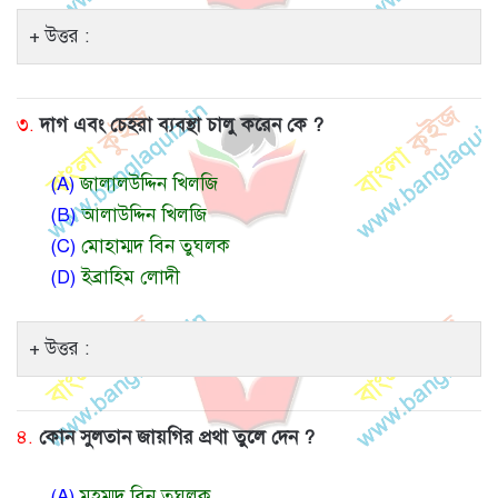
উত্তর :
৩.
দাগ এবং চেহরা ব্যবস্থা চালু করেন কে ?
(A)
জালালউদ্দিন খিলজি
(B)
আলাউদ্দিন খিলজি
(C)
মোহাম্মদ বিন তুঘলক
(D)
ইব্রাহিম লোদী
উত্তর :
৪.
কোন সুলতান জায়গির প্রথা তুলে দেন ?
(A)
মহম্মদ বিন তুঘলক