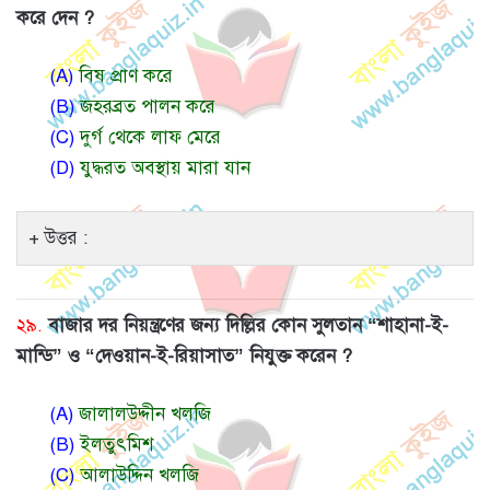
করে দেন ?
(A)
বিষ প্রাণ করে
(B)
জহরব্রত পালন করে
(C)
দুর্গ থেকে লাফ মেরে
(D)
যুদ্ধরত অবস্থায় মারা যান
উত্তর :
২৯.
বাজার দর নিয়ন্ত্রণের জন্য দিল্লির কোন সুলতান “শাহানা-ই-
মান্ডি” ও “দেওয়ান-ই-রিয়াসাত” নিযুক্ত করেন ?
(A)
জালালউদ্দীন খলজি
(B)
ইলতুৎমিশ
(C)
আলাউদ্দিন খলজি