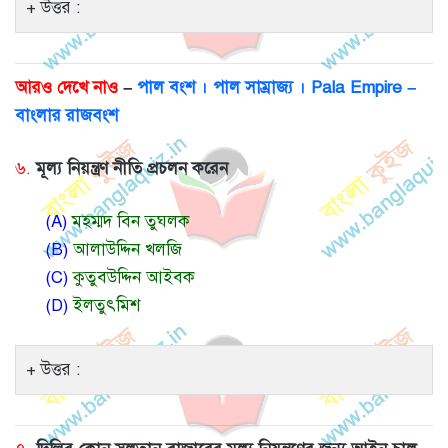
উত্তর :
আরও দেখে নাও
–
পাল বংশ । পাল সাম্রাজ্য । Pala Empire –
বাংলার রাজবংশ
৬.
মূল্য নিয়ন্ত্রণ নীতি প্রচলন করেন
(A)
মহম্মদ বিন তুঘলক
(B)
আলাউদ্দিন খলজি
(C)
কুতুবউদ্দিন আইবক
(D)
ইলতুৎমিশ
উত্তর :