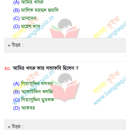
(A)
আমির খসরু
(B)
মালিক মহম্মদ জয়সি
(C)
তানসেন
(D)
মহেশ দাস
উত্তর :
২০.
আমির খসরু কার সভাকবি ছিলেন ?
(A)
গিয়াসুদ্দিন বলবন
(B)
আলাউদ্দিন খলজি
(C)
গিয়াসুদ্দিন তুঘলক
(D)
আকবর
উত্তর :