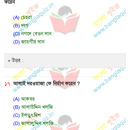
করেন
(A)
চেহরা
(B)
দাগ
(C)
নগদে বেতন দান
(D)
জায়গীর দান
উত্তর :
১৭.
আলাই দরওয়াজা কে নির্মাণ করেন ?
(A)
আকবর
(B)
আলাউদ্দিন খলজি
(C)
ইলতুৎমিশ
(D)
জালালুদ্দিন খলজি