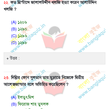
২২.
কত খ্রিস্টাব্দে জালালউদ্দীন খলজি হত্যা করেন আলাউদ্দিন
খলজি ?
(A)
১২০৬
(B)
১২৯০
(C)
১২৯৬
(D)
১২৯৮
উত্তর :
২৩.
দিল্লির কোন সুলতান তার মুদ্রাতে নিজেকে দ্বিতীয়
আলেক্সজান্ডার বলে অভিহিত করেছিলেন ?
(A)
ইলতুৎমিশ
(B)
ফিরোজ শাহ তুঘলক