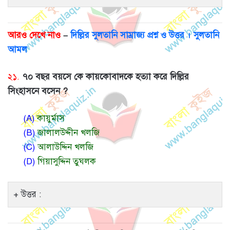
আরও দেখে নাও
–
দিল্লির সুলতানি সাম্রাজ্য প্রশ্ন ও উত্তর । সুলতানি
আমল
২১.
৭০ বছর বয়সে কে কায়কোবাদকে হত্যা করে দিল্লির
সিংহাসনে বসেন ?
(A)
কায়ুর্মাস
(B)
জালালউদ্দীন খলজি
(C)
আলাউদ্দিন খলজি
(D)
গিয়াসুদ্দিন তুঘলক
উত্তর :