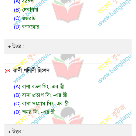
(A)
বরঙ্গল
(B)
দেবগিরি
(C)
গুজরাট
(D)
রণথম্বোর
উত্তর :
১৪.
রানী পদ্মিনী ছিলেন
(A)
রানা রতন সিং -এর স্ত্রী
(B)
রানা প্রতাপ সিং -এর স্ত্রী
(C)
রানা সংগ্রাম সিং -এর স্ত্রী
(D)
অমর সিং -এর স্ত্রী
উত্তর :