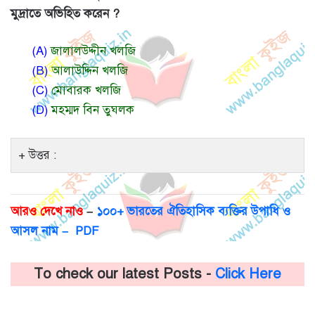
মুদ্রাতে অভিহিত করেন ?
(A)
জালালউদ্দীন খলজি
(B)
আলাউদ্দিন খলজি
(C)
মোবারক খলজি
(D)
মহম্মদ বিন তুঘলক
উত্তর :
আরও দেখে নাও
–
১০০+ ভারতের ঐতিহাসিক ব্যক্তির উপাধি ও
আসল নাম – PDF
To check our latest Posts -
Click Here