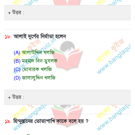
উত্তর :
১৮.
আলাই দুর্গের নির্মাতা হলেন
(A)
আলাউদ্দিন খলজি
(B)
মহম্মদ বিন তুঘলক
(C)
মোবারক খলজি
(D)
জালালুদ্দিন খলজি
উত্তর :
১৯.
হিন্দুস্তানের তোতাপাখি কাকে বলে হয় ?