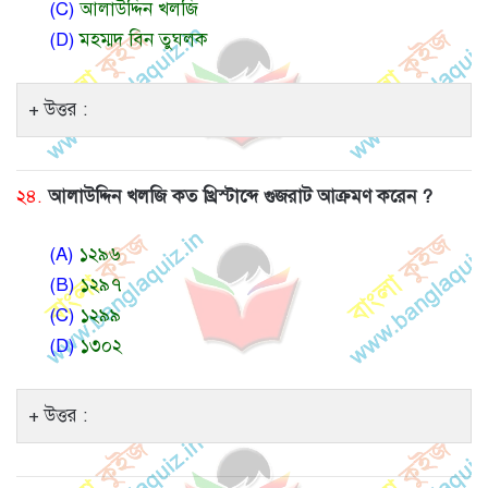
(C)
আলাউদ্দিন খলজি
(D)
মহম্মদ বিন তুঘলক
উত্তর :
২৪.
আলাউদ্দিন খলজি কত খ্রিস্টাব্দে গুজরাট আক্রমণ করেন ?
(A)
১২৯৬
(B)
১২৯৭
(C)
১২৯৯
(D)
১৩০২
উত্তর :