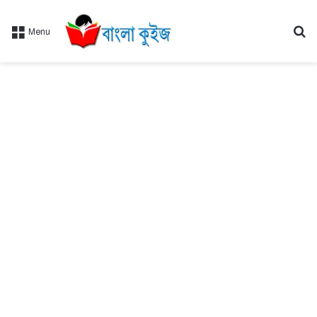
Se
Menu