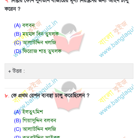
৭.
দিল্লির কোন সুলতান বাজারের মূল্য নিয়ন্ত্রণের জন্য আইন চালু
করেন ?
(A)
বলবন
(B)
মহম্মদ বিন তুঘলক
(C)
আলাউদ্দিন খলজি
(D)
ফিরোজ শাহ তুঘলক
উত্তর :
৮.
কে প্রথম রেশন ব্যবস্থা চালু করেছিলেন ?
(A)
ইলতুৎমিশ
(B)
গিয়াসুদ্দিন বলবন
(C)
আলাউদ্দিন খলজি
(D)
কুতুবউদ্দিন আইবক