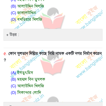
(B)
আলাউদ্দিন খিলজি
(C)
জালালউদ্দিন
(D)
বখতিয়ার খিলজি
উত্তর :
৫.
কোন সুলতান দিল্লির কাছে সিরি নামক একটি নগর নির্মাণ করেন
?
(A)
ইলতুৎমিস
(B)
মহম্মদ বিন তুঘলক
(C)
আলাউদ্দিন খিলজি
(D)
সিকান্দার লোদি