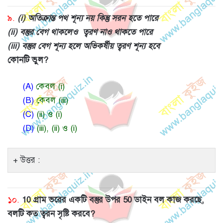
৯.
(i) অতিক্রান্ত পথ শূন্য নয় কিন্তু সরন হতে পারে
(ii) বস্তুর বেগ থাকলেও ত্বরণ নাও থাকতে পারে
(iii) বস্তুর বেগ শূন্য হলে অভিকর্ষীয় ত্বরণ শূন্য হবে
কোনটি ভুল?
(A)
কেবল (i)
(B)
কেবল (iii)
(C)
(ii) ও (i)
(D)
(iii), (ii) ও (i)
উত্তর :
১০.
10 গ্রাম ভরের একটি বস্তুর উপর 50 ডাইন বল কাজ করছে,
বলটি কত ত্বরন সৃষ্টি করবে?