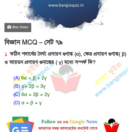
জীবন বিজ্ঞান
বিজ্ঞান MCQ – সেট ৭৯
১.
কঠিন পদার্থের দৈর্ঘ্য প্রসারণ গুণাঙ্ক (α), ক্ষেত্র প্রসারণ গুণাঙ্ক( β)
ও আয়তন প্রসারণ গুনাঙ্কের ( γ) মধ্যে সম্পর্ক কি?
(A)
6α = β = 2γ
(B)
α= 2β = 3γ
(C)
6α = 3β = 2γ
(D)
α = β = γ