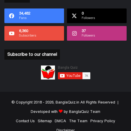
34,482
0
Fans
Followers
6,360
37
Subscribers
Followers
Subscribe to our channel
© Copyright 2018 - 2026, BanglaQuiz.in All Rights Reserved |
Developed with
by BanglaQuiz Team
Contact Us
Sitemap
DMCA
The Team
Privacy Policy
Disclaimer