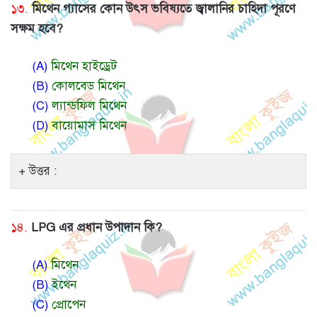
১৩.
মিথেন গ্যাসের কোন উৎস ভবিষ্যতে জ্বালানির চাহিদা পূরণে
সক্ষম হবে?
(A)
মিথেন হাইড্রেট
(B)
কোলবেড মিথেন
(C)
ল্যান্ডফিল মিথেন
(D)
বায়োমাস মিথেন
উত্তর :
১৪.
LPG এর প্রধান উপাদান কি?
(A)
মিথেন
(B)
ইথেন
(C)
প্রোপেন