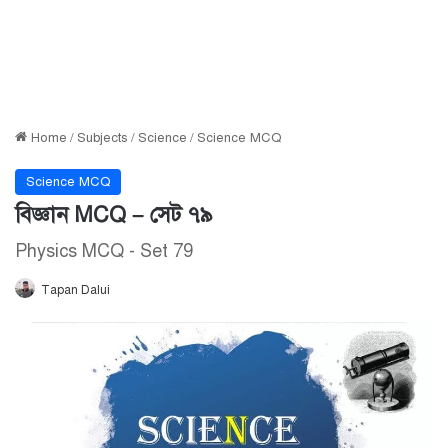
Home
/
Subjects
/
Science
/
Science MCQ
Science MCQ
বিজ্ঞান MCQ – সেট ৭৯
Physics MCQ - Set 79
Tapan Dalui