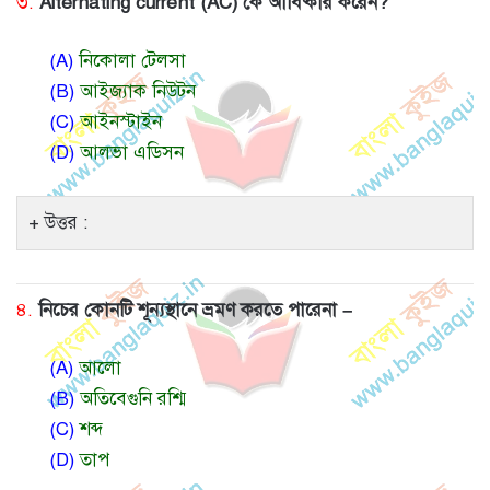
৩.
Alternating current (AC) কে আবিষ্কার করেন?
(A)
নিকোলা টেলসা
(B)
আইজ্যাক নিউটন
(C)
আইনস্টাইন
(D)
আলভা এডিসন
উত্তর :
৪.
নিচের কোনটি শূন্যস্থানে ভ্রমণ করতে পারেনা –
(A)
আলো
(B)
অতিবেগুনি রশ্মি
(C)
শব্দ
(D)
তাপ