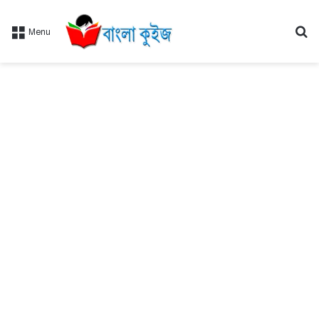
Se
Menu