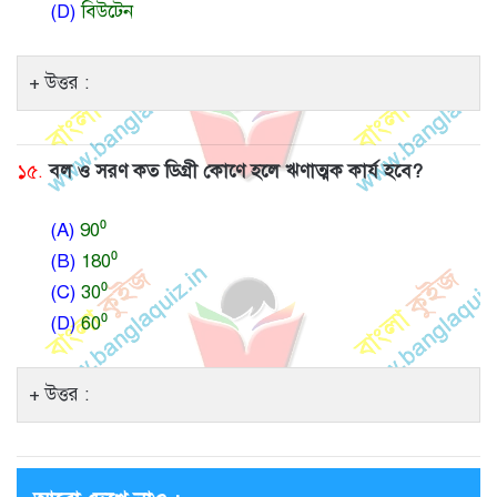
(D)
বিউটেন
উত্তর :
১৫.
বল ও সরণ কত ডিগ্রী কোণে হলে ঋণাত্মক কার্য হবে?
(A)
90⁰
(B)
180⁰
(C)
30⁰
(D)
60⁰
উত্তর :