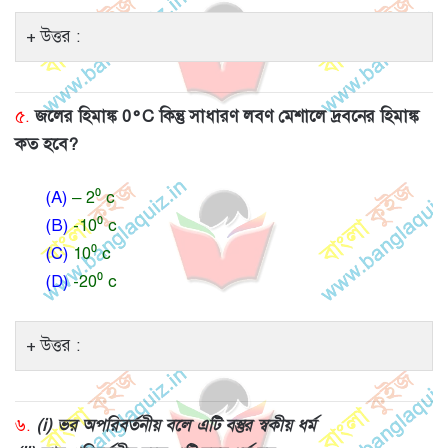
উত্তর :
৫.
জলের হিমাঙ্ক 0°C কিন্তু সাধারণ লবণ মেশালে দ্রবনের হিমাঙ্ক
কত হবে?
(A)
– 2⁰ c
(B)
-10⁰ c
(C)
10⁰ c
(D)
-20⁰ c
উত্তর :
৬.
(i) ভর অপরিবর্তনীয় বলে এটি বস্তুর স্বকীয় ধর্ম