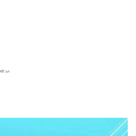
সেট ৯৭