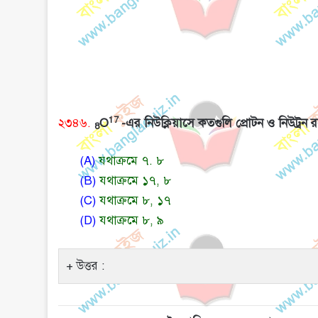
17
২৩৪৬.
O
-এর নিউক্লিয়াসে কতগুলি প্রোটন ও নিউট্রন 
8
(A)
যথাক্রমে ৭. ৮
(B)
যথাক্রমে ১৭, ৮
(C)
যথাক্রমে ৮, ১৭
(D)
যথাক্রমে ৮, ৯
উত্তর :