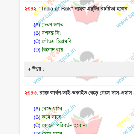
২৩৪২.
“India at Risk” নামক গ্রন্থটির রচয়িতা হলেন
(A)
চেতন ভগত
(B)
যশবন্ত সিং
(C)
গৌতম চিন্তামণি
(D)
বিনোদ রায়
উত্তর :
২৩৪৩.
রক্তে কার্বন-ডাই-অক্সাইড বেড়ে গেলে স্বাস-প্রস্বা
(A)
বেড়ে যাবে
(B)
কমে যাবে
(C)
কোনো পরিবর্তন হবে না
(D)
থেমে যাবে