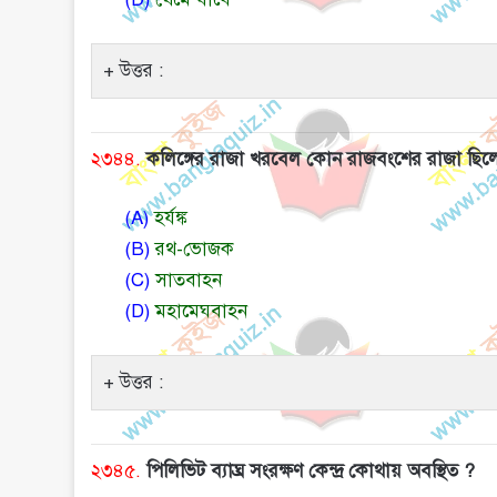
উত্তর :
২৩৪৪.
কলিঙ্গের রাজা খরবেল কোন রাজবংশের রাজা ছিল
(A)
হর্যঙ্ক
(B)
রথ-ভোজক
(C)
সাতবাহন
(D)
মহামেঘবাহন
উত্তর :
২৩৪৫.
পিলিভিট ব্যাঘ্র সংরক্ষণ কেন্দ্র কোথায় অবস্থিত ?