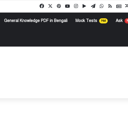
Facebook
X
Pinterest
YouTube
Instagram
Google Play
Telegram
WhatsApp
RSS
Go
General Knowledge PDF in Bengali
Mock Tests
Ask
Hot