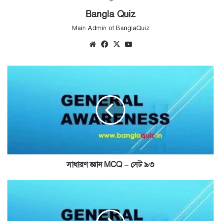
Bangla Quiz
Main Admin of BanglaQuiz
Website
Facebook
X
YouTube
সাধারণ
জ্ঞান
MCQ
–
সেট
৯৩
সাধারণ জ্ঞান MCQ – সেট ৯৩
সাধারণ
জ্ঞান
MCQ
–