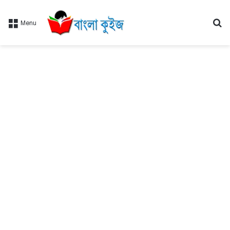
Se
Menu