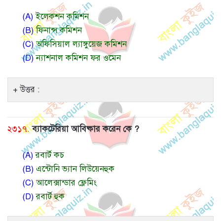
(A)
ইলেকশন কমিশন
(B)
ফিনান্স কমিশন
(C)
অফিসিয়াল ল্যাঙ্গুয়েজ কমিশন
(D)
ন্যাশনাল কমিশন ফর ওমেন
উত্তর :
২৩১৭.
ব্যাকটেরিয়া আবিষ্কার করেন কে ?
(A)
রবার্ট কচ
(B)
এন্টোনি ভ্যান লিউয়েনহুক
(C)
আলেক্সান্ডার ফ্লেমিং
(D)
রবার্ট হুক