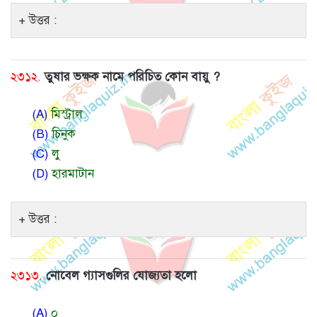
উত্তর :
২৩১২.
তুষার ভক্ষক নামে পরিচিত কোন বায়ু ?
(A)
মিস্ট্রাল
(B)
চিনুক
(C)
লু
(D)
হারমাটান
উত্তর :
২৩১৩.
নোবেল গ্যাসগুলির যোজ্যতা হলো
(A)
০