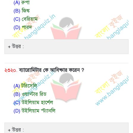
(A)
রুপা
(B)
জিঙ্ক
(C)
বেরিয়াম
(D)
পারদ
উত্তর :
২৩২০.
ব্যারোমিটার কে আবিষ্কার করেন ?
(A)
টরিসেলি
(B)
ওয়াল্টার রিড
(C)
উইলিয়াম হার্শেল
(D)
উইলিয়াম স্ট্যানলি
উত্তর :