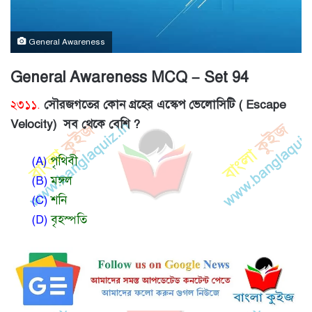
General Awareness
General Awareness MCQ – Set 94
২৩১১.
সৌরজগতের কোন গ্রহের এস্কেপ ভেলোসিটি ( Escape
Velocity) সব থেকে বেশি ?
(A)
পৃথিবী
(B)
মঙ্গল
(C)
শনি
(D)
বৃহস্পতি