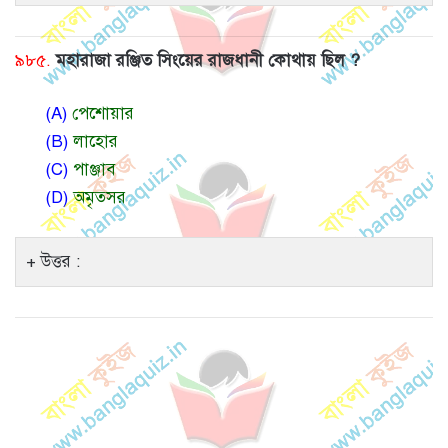
৯৮৫.
মহারাজা রঞ্জিত সিংয়ের রাজধানী কোথায় ছিল ?
(A)
পেশোয়ার
(B)
লাহোর
(C)
পাঞ্জাব
(D)
অমৃত্সর
উত্তর :