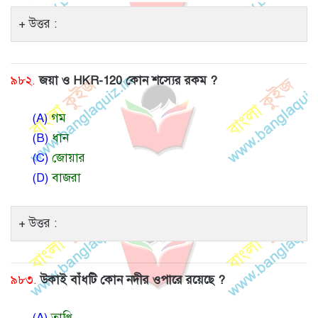
উত্তর :
৯৮২.
জয়া ও HKR-120 কোন শস্যের রকম ?
(A)
গম
(B)
ধান
(C)
জোয়ার
(D)
বাজরা
উত্তর :
৯৮৩.
উকাই বাঁধটি কোন নদীর ওপারে রয়েছে ?
(A)
তাপ্তি