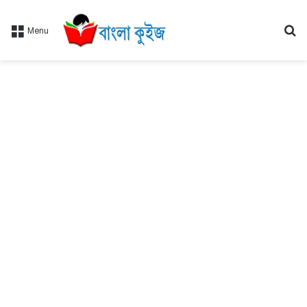
Se
Menu