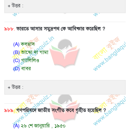
উত্তর :
৯৮৮.
ভারতে আসার সমুদ্রপথ কে আবিষ্কার করেছিল ?
(A)
কলম্বাস
(B)
ভাস্কো দা গামা
(C)
গ্যালিলিও
(D)
বাবর
উত্তর :
৯৮৯.
গণপরিষদে জাতীয় সংগীত কবে গৃহীত হয়েছিল ?
(A)
২৬ শে জানুয়ারি , ১৯৫০