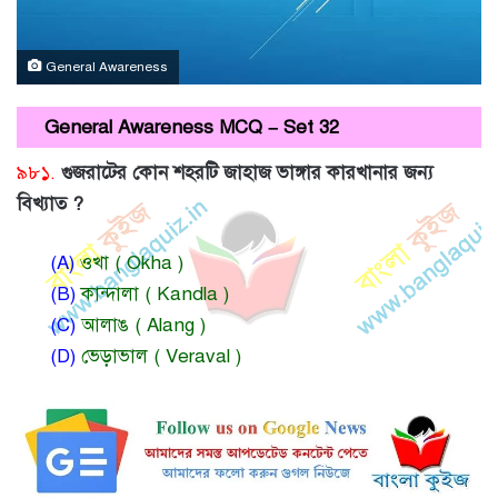
General Awareness
General Awareness MCQ – Set 32
৯৮১.
গুজরাটের কোন শহরটি জাহাজ ভাঙ্গার কারখানার জন্য
বিখ্যাত ?
(A)
ওখা ( Okha )
(B)
কান্দালা ( Kandla )
(C)
আলাঙ ( Alang )
(D)
ভেড়াভাল ( Veraval )