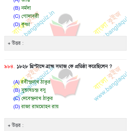
(B)
নর্মদা
(C)
গোদাবরী
(D)
কৃষ্ণা
উত্তর :
৯৮৪.
১৮২৮ খ্রিস্টাব্দে ব্রাহ্ম সমাজ কে প্রতিষ্ঠা করেছিলেন ?
(A)
রবীন্দ্রনাথ ঠাকুর
(B)
সুভাষচন্দ্র বসু
(C)
দেবেন্দ্রনাথ ঠাকুর
(D)
রাজা রামমোহন রায়
উত্তর :