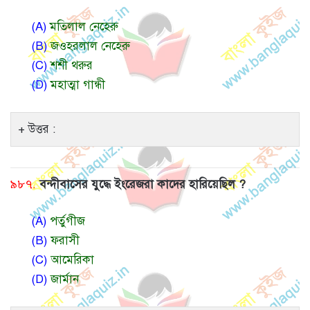
(A)
মতিলাল নেহেরু
(B)
জওহরলাল নেহেরু
(C)
শশী থরুর
(D)
মহাত্মা গান্ধী
উত্তর :
৯৮৭.
বন্দীবাসের যুদ্ধে ইংরেজরা কাদের হারিয়েছিল ?
(A)
পর্তুগীজ
(B)
ফরাসী
(C)
আমেরিকা
(D)
জার্মান