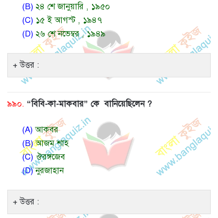
(B)
২৪ শে জানুয়ারি , ১৯৫০
(C)
১৫ ই আগস্ট , ১৯৪৭
(D)
২৬ শে নভেম্বর , ১৯৪৯
উত্তর :
৯৯০.
“বিবি-কা-মাকবার” কে বানিয়েছিলেন ?
(A)
আকবর
(B)
আজম শাহ
(C)
ঔরঙ্গজেব
(D)
নুরজাহান
উত্তর :