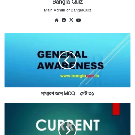
Bangla Quiz
Main Admin of BanglaQuiz
Website
Facebook
X
YouTube
সাধারণ
জ্ঞান
MCQ
–
সেট
৩১
সাধারণ জ্ঞান MCQ – সেট ৩১
সাম্প্রতিকী
–
২০১৮
নভেম্বর
মাস