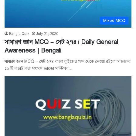
Mixed MCQ
Bangla Quiz
July 21, 2020
সাধারণ জ্ঞান MCQ – সেট ২৭৪। Daily General
Awareness | Bengali
সাধারণ জ্ঞান MCQ – সেট ২৭৪ বাংলা কুইজের পক্ষ থেকে দেওয়া রইলো আজকের
১০ টি বাছাই করা সাধারণ জ্ঞানের মাল্টিপল…