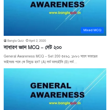
Mixed MCQ
Bangla Quiz
April 2, 2020
সাধারণ জ্ঞান MCQ – সেট ২০০
General Awareness MCQ – Set 200 ৩৪৯১. ১৮৮০ সালে ভারতের
ভাইসরয় পদে কে নিযুক্ত হন? (A) লর্ড ডালহৌসি (B) লর্ড…