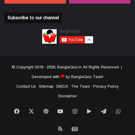
Subscribe to our channel
© Copyright 2018 - 2026, BanglaQuiz.in All Rights Reserved |
Developed with
by BanglaQuiz Team
Contact Us
Sitemap
DMCA
The Team
Privacy Policy
Disclaimer
Facebook
X
Pinterest
YouTube
Instagram
Google
Telegram
What
Play
RSS
Google