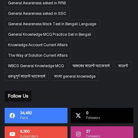
General Awareness asked in RRB
General Awareness asked in SSC
General Awareness Mock Test in Bengali Language
General Knowledge MCQ Practice Set in Bengali
Knowledge Account Current Affairs
The Way of Solution Current Affairs
WBCS General Knowledge MCQ
আজকের কারেন্ট অ্যাফেয়ার্স
কারেন্ট
গুরুত্বপূর্ণ কারেন্ট অ্যাফেয়ার্স
বাংলা general knowledge
Follow Us
34,482
0
Fans
Followers
6,360
37
Subscribers
Followers