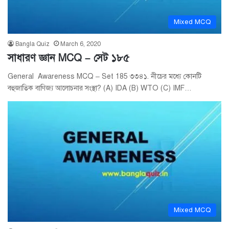
Mixed MCQ
Bangla Quiz
March 6, 2020
সাধারণ জ্ঞান MCQ – সেট ১৮৫
General Awareness MCQ – Set 185 ৩৩৪১. নীচের মধ্যে কোনটি
বহুজাতিক বাণিজ্য আলোচনার সংস্থা? (A) IDA (B) WTO (C) IMF…
Mixed MCQ