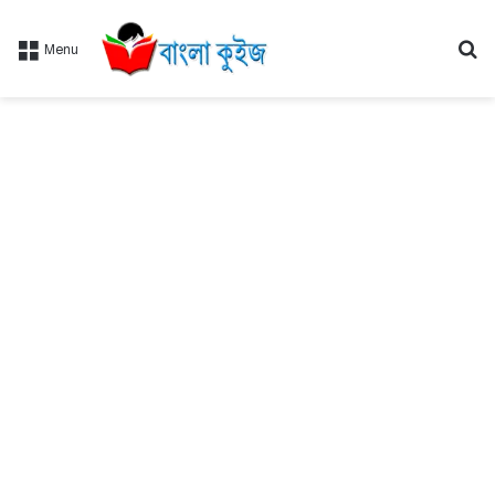
Se
Menu