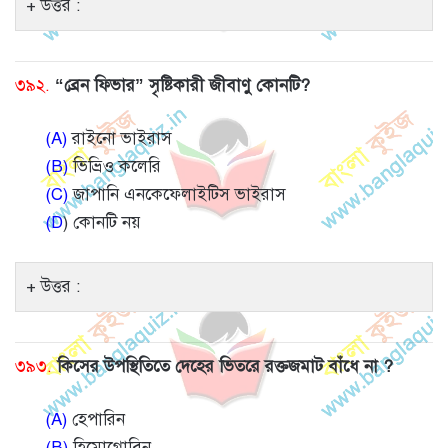
উত্তর :
৩৯২.
“ব্রেন ফিভার” সৃষ্টিকারী জীবাণু কোনটি?
(A)
রাইনো ভাইরাস
(B)
ভিভ্রিও কলেরি
(C)
জাপানি এনকেফেলাইটিস ভাইরাস
(D
) কোনটি নয়
উত্তর :
৩৯৩.
কিসের উপস্থিতিতে দেহের ভিতরে রক্তজমাট বাঁধে না ?
(A)
হেপারিন
(B)
হিমোগ্লোবিন