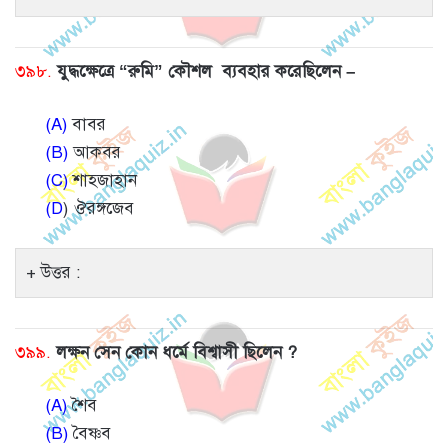
৩৯৮.
যুদ্ধক্ষেত্রে “রুমি” কৌশল ব্যবহার করেছিলেন –
(A)
বাবর
(B)
আকবর
(C)
শাহজাহান
(D
) ঔরঙ্গজেব
উত্তর :
৩৯৯.
লক্ষন সেন কোন ধর্মে বিশ্বাসী ছিলেন ?
(A)
শৈব
(B)
বৈষ্ণব