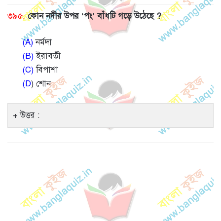
৩৯৫.
কোন নদীর উপর ‘পং’ বাঁধটি গড়ে উঠেছে ?
(A)
নর্মদা
(B)
ইরাবতী
(C)
বিপাশা
(D
) শোন
উত্তর :