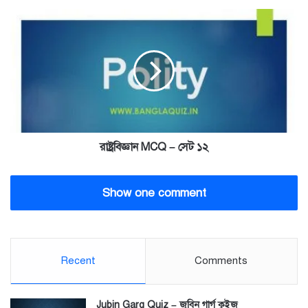
রাষ্ট্রবিজ্ঞান
MCQ
–
সেট
১২
রাষ্ট্রবিজ্ঞান MCQ – সেট ১২
Show one comment
Recent
Comments
Jubin Garg Quiz – জুবিন গার্গ কুইজ