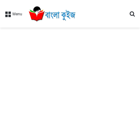
Se
Menu