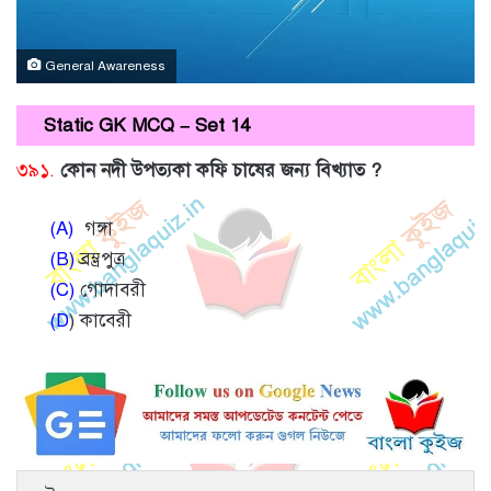
General Awareness
Static GK MCQ – Set 14
৩৯১.
কোন নদী উপত্যকা কফি চাষের জন্য বিখ্যাত ?
(A)
গঙ্গা
(B)
ব্রম্ভ্রপুত্র
(C)
গোদাবরী
(D
) কাবেরী