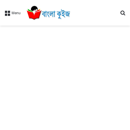
Se
Menu