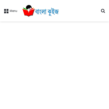
Se
Menu