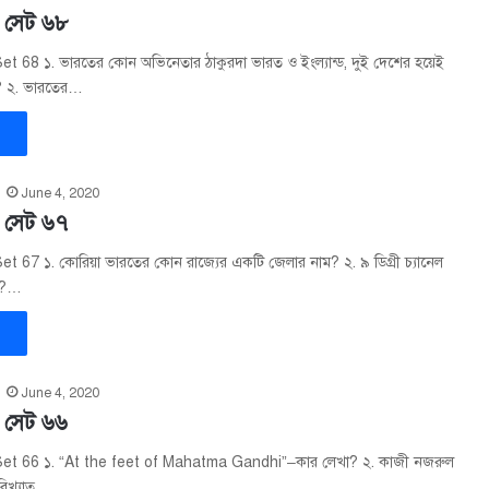
– সেট ৬৮
t 68 ১. ভারতের কোন অভিনেতার ঠাকুরদা ভারত ও ইংল্যান্ড, দুই দেশের হয়েই
ন? ২. ভারতের…
»
June 4, 2020
– সেট ৬৭
t 67 ১. কোরিয়া ভারতের কোন রাজ্যের একটি জেলার নাম? ২. ৯ ডিগ্রী চ্যানেল
ে?…
»
June 4, 2020
– সেট ৬৬
et 66 ১. “At the feet of Mahatma Gandhi”–কার লেখা? ২. কাজী নজরুল
 বিখ্যাত…