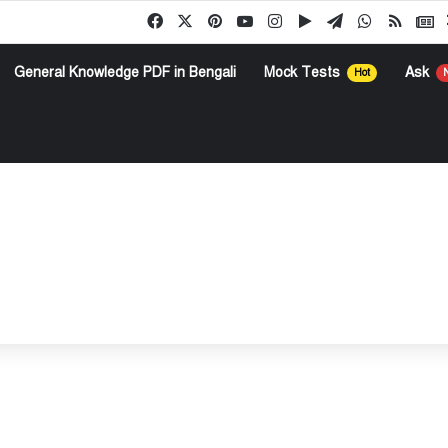
Facebook
X
Pinterest
YouTube
Instagram
Google Play
Telegram
WhatsApp
RSS
G
General Knowledge PDF in Bengali
Mock Tests
Ask
Hot