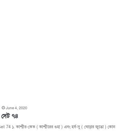
June 4, 2020
 সেট ৭৪
 74 ১. কাশ্মীর-কেভ ( কাশ্মীরের গুহা ) এবং হর্স-সু ( ঘোড়ার জুতো ) কোন