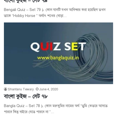
বাংলা কুইজ – সেট ৭৯
Bengali Quiz – Set 79 ১. কোন যানটি যখন আবিষ্কার করা হয়েছিল তখন
তাকে “Hobby Horse ” অর্থাৎ শখের ঘোড়া…
Shantanu Tewary
June 4, 2020
বাংলা কুইজ – সেট ৭৮
Bangla Quiz – Set 78 ১. কোন মরুভুমির নামের অর্থ “তুমি ভেতরে আসতে
পারবে কিন্তু বাইরে যেতে পারবে না ”…