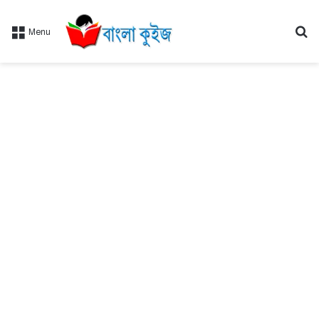
Se
Menu