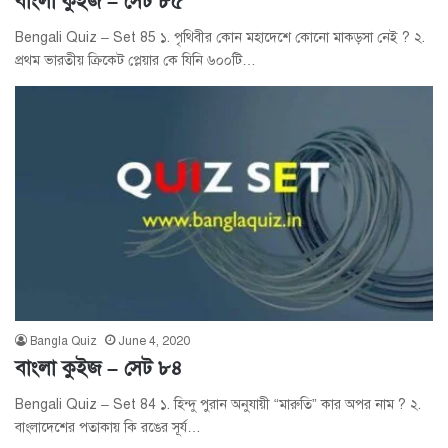
বাংলা কুইজ – সেট ৮৫
Bengali Quiz – Set 85 ১. পৃথিবীর কোন মহাদেশে কোনো মাকড়সা নেই ? ২.
প্রথম ভারতীয় ক্রিকেট প্লেয়ার কে যিনি ৬০০টি…
Bangla Quiz
June 4, 2020
বাংলা কুইজ – সেট ৮৪
Bengali Quiz – Set 84 ১. হিন্দু পুরান অনুযায়ী “মারুতি” কার অপর নাম ? ২.
বাংলাদেশের পতাকায় কি রঙের সূর্য…