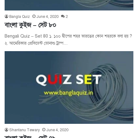
Bangla Quiz
June 4, 2020
2
বাংলা কুইজ – সেট ৮০
Bengali Quiz – Set 80 ১. ১০০ দ্বীপের শহর ভারতের কোন শহরকে বলা হয় ?
২. আমেরিকার প্রেসিডেন্ট ডোনাল্ড ট্রাম্প…
Shantanu Tewary
June 4, 2020