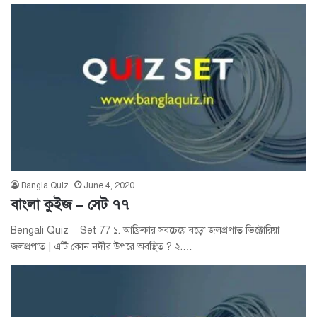
Bangla Quiz
June 4, 2020
বাংলা কুইজ – সেট ৭৭
Bengali Quiz – Set 77 ১. আফ্রিকার সবচেয়ে বড়ো জলপ্রপাত ভিক্টোরিয়া
জলপ্রপাত | এটি কোন নদীর উপরে অবস্থিত ? ২.…