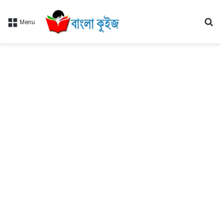
Se
Menu