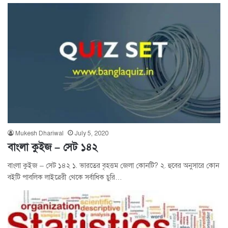
Mukesh Dhariwal
July 5, 2020
বাংলা কুইজ – সেট ১৪২
বাংলা কুইজ – সেট ১৪২ ১. ভারতের বৃহত্তম জেলা কোনটি? ২. হুবের অনুসারে কোন
বইটি পাবলিক লাইব্রেরী থেকে সর্বাধিক চুরি…