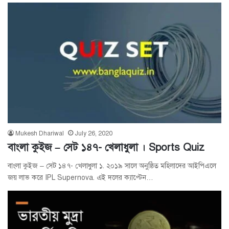
Mukesh Dhariwal
July 26, 2020
বাংলা কুইজ – সেট ১৪৭- খেলাধুলা । Sports Quiz
বাংলা কুইজ – সেট ১৪৭- খেলাধুলা ১. ২০১৯ সালে অনুষ্ঠিত মহিলাদের আইপিএলে
জয় লাভ করে IPL Supernova. এই দলের ক্যাপ্টেন…