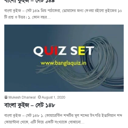
বাংলা কুইজ – সেট ১৪৯
বাংলা কুইজ – সেট ১৪৯ প্রিয় পাঠকেরা, তোমাদের জন্য দেওয়া রইলো কুইজের ১০
টি প্রশ্ন ও উত্তর। ১. কোন বছর…
Mukesh Dhariwal
August 1, 2020
বাংলা কুইজ – সেট ১৪৮
বাংলা কুইজ – সেট ১৪৮ ১. কোয়ারেন্টিন শব্দটির মূল শব্দের উৎপত্তি ইতালিয়ান শব্দ
কোয়ান্টানা থেকে, এটি দিয়ে একটি সংখ্যাকে বোঝানো…