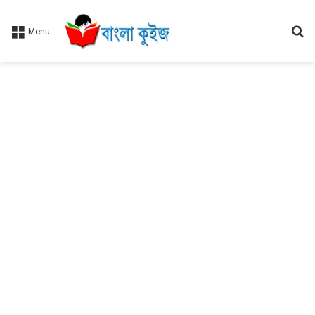
Se
Menu