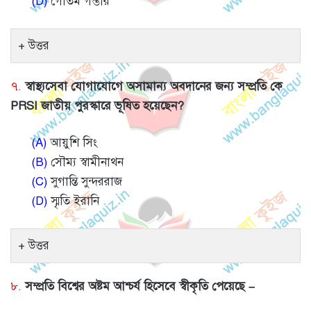
(D)
গৌতম গম্ভীর
উত্তর
৭.
স্বাস্থ্যসেবা যোগাযোগে অসামান্য অবদানের জন্য সম্প্রতি কে
PRSI জাতীয় পুরস্কারে ভূষিত হয়েছেন?
(A)
আয়ুশি সিং
(B)
সৌম্য স্বামীনাথন
(C)
সুগান্তি সুন্দররাজ
(D)
স্মৃতি ইরানি
উত্তর
৮.
সম্প্রতি বিশ্বের অষ্টম আশ্চর্য হিসেবে স্বীকৃতি পেয়েছে –