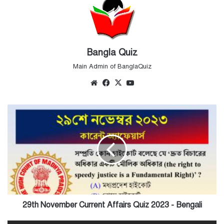
Bangla Quiz
Main Admin of BanglaQuiz
Website
Facebook
X
YouTube
29th
November
Current
Affairs
Quiz
2023
-
Bengali
29th November Current Affairs Quiz 2023 - Bengali