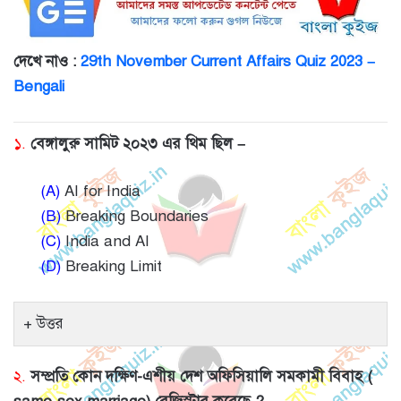
দেখে নাও :
29th November Current Affairs Quiz 2023 –
Bengali
১.
বেঙ্গালুরু সামিট ২০২৩ এর থিম ছিল –
(A)
AI for India
(B)
Breaking Boundaries
(C)
India and AI
(D)
Breaking Limit
উত্তর
২.
সম্প্রতি কোন দক্ষিণ-এশীয় দেশ অফিসিয়ালি সমকামী বিবাহ (