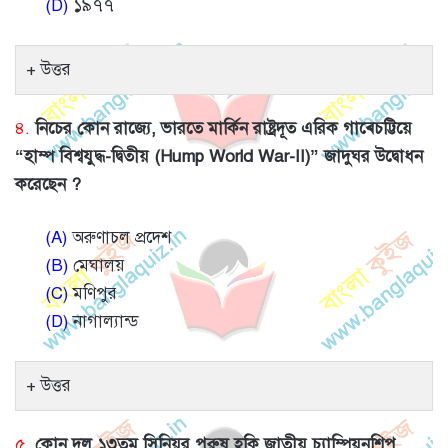
(D)
১৯৭৭
উত্তর
৪.
নিচের কোন রাজ্যে, ভারতে মার্কিন রাষ্ট্রদূত এরিক গাৰ্চেট্টিয়ে
“হাম্প বিশ্বযুদ্ধ-দ্বিতীয় (Hump World War-II)” জাদুঘর উদ্বোধন
করেছেন ?
(A)
অরুণাচল প্রদেশ
(B)
মেঘালয়
(C)
মণিপুর
(D)
নাগাল্যান্ড
উত্তর
৫.
কোন দল ১৩তম সিনিয়র পুরুষ হকি জাতীয় চ্যাম্পিয়নশিপ