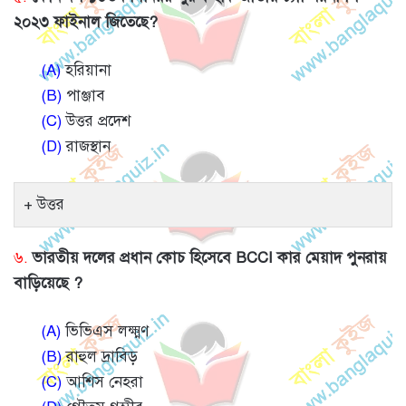
২০২৩ ফাইনাল জিতেছে?
(A)
হরিয়ানা
(B)
পাঞ্জাব
(C)
উত্তর প্রদেশ
(D)
রাজস্থান
উত্তর
৬.
ভারতীয় দলের প্রধান কোচ হিসেবে BCCI কার মেয়াদ পুনরায়
বাড়িয়েছে ?
(A)
ভিভিএস লক্ষ্মণ
(B)
রাহুল দ্রাবিড়
(C)
আশিস নেহরা