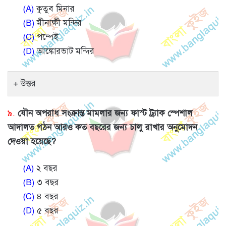
(A)
কুতুব মিনার
(B)
মীনাক্ষী মন্দির
(C)
পম্পেই
(D)
আঙ্কোরভাট মন্দির
উত্তর
৯.
যৌন অপরাধ সংক্রান্ত মামলার জন্য ফাস্ট ট্র্যাক স্পেশাল
আদালত গঠন আরও কত বছরের জন্য চালু রাখার অনুমোদন
দেওয়া হয়েছে?
(A)
২ বছর
(B)
৩ বছর
(C)
৪ বছর
(D)
৫ বছর