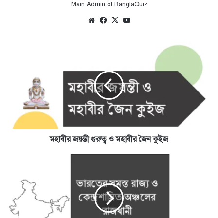
Main Admin of BanglaQuiz
Website
Facebook
X
YouTube
মহাবীর
জয়ন্তী
গুরুত্ব
ও
মহাবীর
জৈন
কুইজ
মহাবীর জয়ন্তী গুরুত্ব ও মহাবীর জৈন কুইজ
ভারতের
সমস্ত
রাজ্য
ও
কেন্দ্রশাসিত
অঞ্চলের