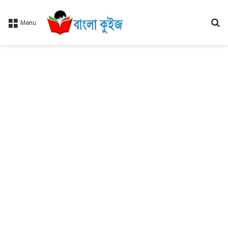
Se
Menu