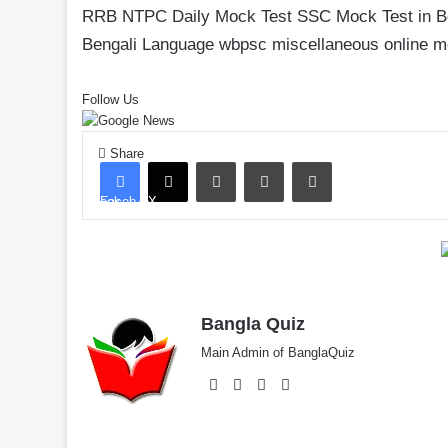
RRB NTPC Daily Mock Test
SSC Mock Test in B
Bengali Language
wbpsc miscellaneous online m
Follow Us
Share
LinkedIn
Pinterest
Share via Email
Facebook
X
Bangla Quiz
Main Admin of BanglaQuiz
Website
Facebook
X
YouTube