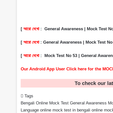
[
আরো দেখো
:
General Awareness | Mock Test No 36 
[
আরো দেখো
:
General Awareness | Mock Test No 32 | 
[
আরো দেখো
:
Mock Test No 53 | General Awareness 
Our Android App User Click here for the MOC
To check our la
Tags
Bengali Online Mock Test
General Awareness Mo
Language
online mock test in bengali
online mock