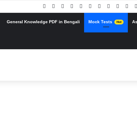
Facebook
X
Pinterest
YouTube
Instagram
Google Play
Telegram
WhatsApp
RSS
Goo
General Knowledge PDF in Bengali
Mock Tests
A
Hot
h