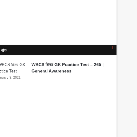
Close
 নাও
WBCS মিক্সড GK Practice Test – 265 |
General Awareness
nuary 9, 2021