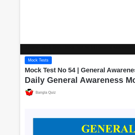
Home
/
Mock Tests
/
Mock Test No 54 | General Awareness | সাধ
Mock Tests
Mock Test No 54 | General Awareness |
Daily General Awareness M
Bangla Quiz