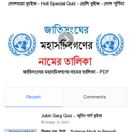
-
দোলযাত্রা ক্যুইজ - Holi Special Quiz - হোলি কুইজ - দোল পূর্ণিমা
দোল
পূর্ণিমা
জাতিসংঘের
মহাসচিবগণের
নামের
তালিকা
-
PDF
জাতিসংঘের মহাসচিবগণের নামের তালিকা - PDF
Recent
Comments
Jubin Garg Quiz – জুবিন গার্গ কুইজ
October 13, 2025
বিজ্ঞান মক টেস্ট – Science Mock in Bengali