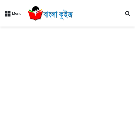
Se
Menu