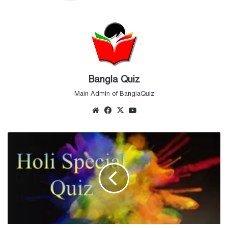
Bangla Quiz
Main Admin of BanglaQuiz
Website
Facebook
X
YouTube
দোলযাত্রা
ক্যুইজ
-
Holi
Special
Quiz
-
হোলি
কুইজ