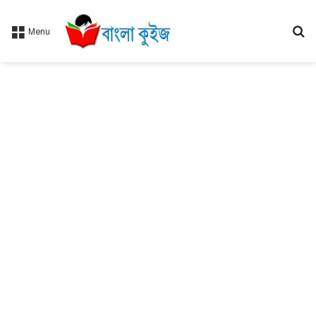
Se
Menu