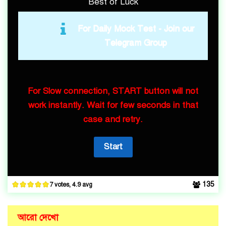
Best of Luck
For Daily Mock Test -
Join our
Telegram Group
For Slow connection, START button will not
work instantly. Wait for few seconds in that
case and retry.
135
7 votes, 4.9 avg
আরো দেখো