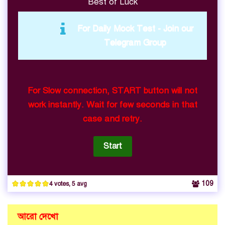
Best of Luck
For Daily Mock Test -
Join our
Telegram Group
For Slow connection, START button will not
work instantly. Wait for few seconds in that
case and retry.
109
4 votes, 5 avg
আরো দেখো