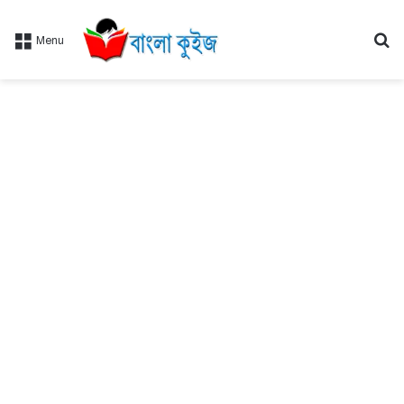
Se
Menu