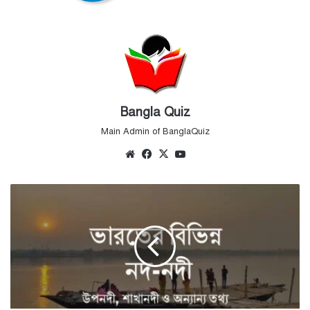
Bangla Quiz
Main Admin of BanglaQuiz
Website
Facebook
X
YouTube
ভারতের
বিভিন্ন
নদ-
নদী
-
তাদের
উপনদী,
শাখানদী
ও