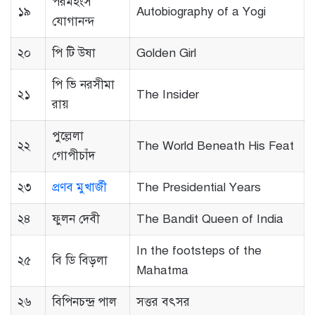
পরমহংস
১৯
Autobiography of a Yogi
যোগানন্দ
২০
পি টি উষা
Golden Girl
পি ভি নরসীমা
২১
The Insider
রায়
পুল্লেলা
২২
The World Beneath His Feat
গোপীচাঁদ
২৩
প্রণব মুখার্জী
The Presidential Years
২৪
ফুলন দেবী
The Bandit Queen of India
In the footsteps of the
২৫
বি ডি বিড়লা
Mahatma
২৬
বিপিনচন্দ্র পাল
সত্তর বৎসর