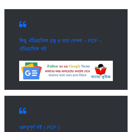
কিছু ঐতিহাসিক গ্রন্থ ও তার লেখক – PDF –
ঐতিহাসিক বই
গুরুত্বপূর্ণ বই ( PDF )