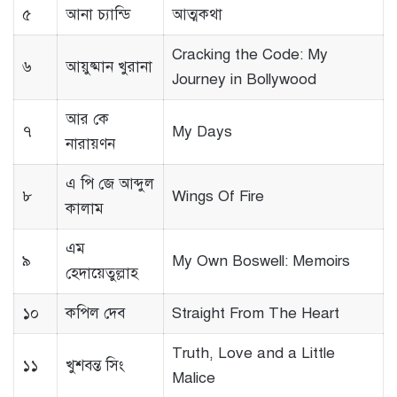
৫
আনা চ্যান্ডি
আত্মকথা
Cracking the Code: My
৬
আয়ুষ্মান খুরানা
Journey in Bollywood
আর কে
৭
My Days
নারায়ণন
এ পি জে আব্দুল
৮
Wings Of Fire
কালাম
এম
৯
My Own Boswell: Memoirs
হেদায়েতুল্লাহ
১০
কপিল দেব
Straight From The Heart
Truth, Love and a Little
১১
খুশবন্ত সিং
Malice