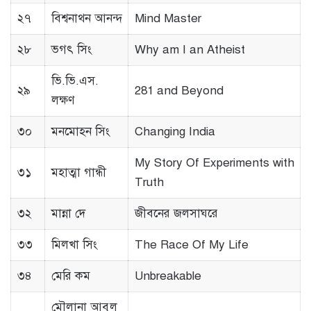
২৭
বিশ্বনাথন আনন্দ
Mind Master
২৮
ভগৎ সিং
Why am I an Atheist
ভি.ভি.এস.
২৯
281 and Beyond
লক্ষণ
৩০
মনমোহন সিং
Changing India
My Story Of Experiments with
৩১
মহাত্মা গান্ধী
Truth
৩২
মান্না দে
জীবনের জলসাঘরে
৩৩
মিলখা সিং
The Race Of My Life
৩৪
মেরি কম
Unbreakable
মৌলানা আবুল