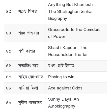
Anything But Khamosh:
৪৩
শত্রুঘ্ন সিনহা
The Shatrughan Sinha
Biography
Grassroots to the Corridors
৪৪
শরদ পাওয়ার
of Power
Shashi Kapoor – the
৪৫
শশী কাপুর
Householder, the tar
৪৬
সত্যজিৎ রায়
যখন ছোট ছিলাম
৪৭
সাইন নেহওয়াল
Playing to win
৪৮
সানিয়া মির্জা
Ace against Odds
Sunny Days: An
৪৯
সুনীল গাভাস্কার
Autobiography