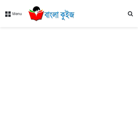
Se
Menu