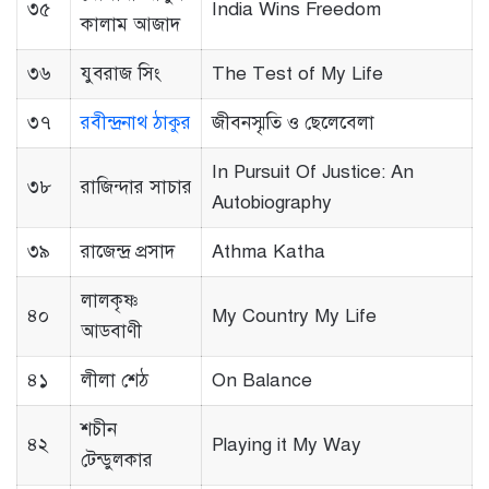
৩৫
India Wins Freedom
কালাম আজাদ
৩৬
যুবরাজ সিং
The Test of My Life
৩৭
রবীন্দ্রনাথ ঠাকুর
জীবনস্মৃতি ও ছেলেবেলা
In Pursuit Of Justice: An
৩৮
রাজিন্দার সাচার
Autobiography
৩৯
রাজেন্দ্র প্রসাদ
Athma Katha
লালকৃষ্ণ
৪০
My Country My Life
আডবাণী
৪১
লীলা শেঠ
On Balance
শচীন
৪২
Playing it My Way
টেন্ডুলকার