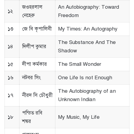
জওহরলাল
An Autobiography: Toward
১২
নেহেরু
Freedom
১৩
জে বি কৃপালিনী
My Times: An Autography
The Substance And The
১৪
দিলীপ কুমার
Shadow
১৫
দীপা কর্মকার
The Small Wonder
১৬
নটবর সিং
One Life Is not Enough
The Autobiography of an
১৭
নীরদ সি চৌধুরী
Unknown Indian
পন্ডিত রবি
১৮
My Music, My Life
শঙ্কর