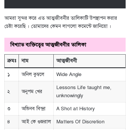
আমরা সুন্দর করে এত আত্মজীবনীর তালিকাটি উপস্থাপন করার
চেষ্টা করেছি । তোমাদের কেমন লাগলো কমেন্টে জানিয়ো ।
বিখ্যাত ব্যক্তিত্বের আত্মজীবনীর তালিকা
ক্রমঃ
নাম
আত্মজীবনী
১
অনিল কুম্বলে
Wide Angle
Lessons Life taught me,
২
অনুপম খের
unknowingly
৩
অভিনব বিন্দ্রা
A Shot at History
৪
আই কে গুজরাল
Matters Of Discretion