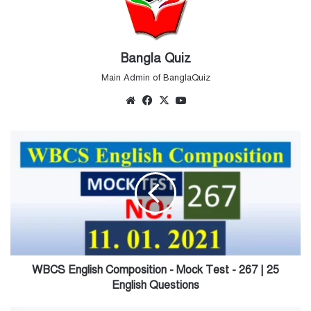
Bangla Quiz
Main Admin of BanglaQuiz
Website
Facebook
X
YouTube
WBCS
English
Composition
-
Mock
Test
-
267
|
25
WBCS English Composition - Mock Test - 267 | 25
English
English Questions
Questions