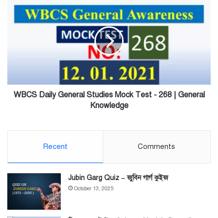
WBCS
Daily
General
Studies
Mock
Test
-
268
|
General
WBCS Daily General Studies Mock Test - 268 | General
Knowledge
Knowledge
Recent
Comments
Jubin Garg Quiz – জুবিন গার্গ কুইজ
October 13, 2025