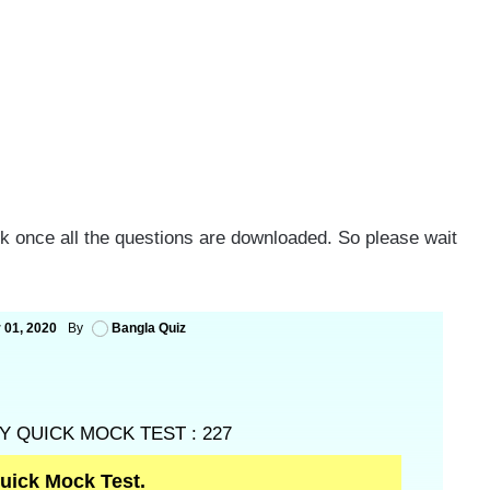
rk once all the questions are downloaded. So please wait
 01, 2020
By
Bangla Quiz
 QUICK MOCK TEST : 227
ick Mock Test.