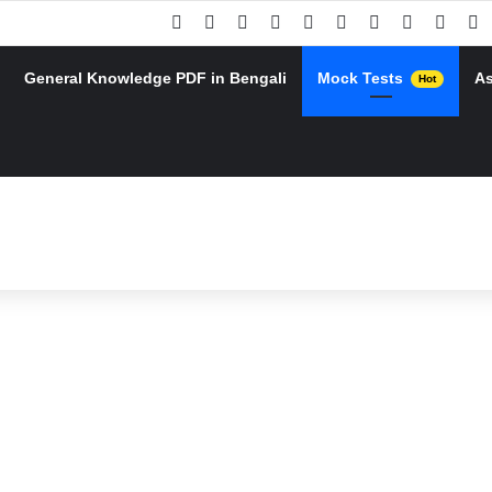
Facebook
X
Pinterest
YouTube
Instagram
Google Play
Telegram
WhatsAp
RSS
G
General Knowledge PDF in Bengali
Mock Tests
A
Hot
h