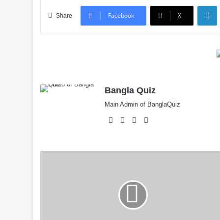
L
Facebook
X
Share
Bangla Quiz
Main Admin of BanglaQuiz
Website
Facebook
X
YouTube
১৫০+
সমোচ্চারিত
ভিন্নার্থক
শব্দ
PDF
-
বাংলা