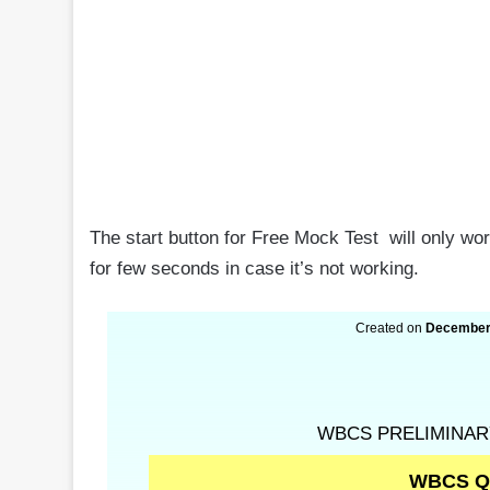
The start button for Free Mock Test will only wo
for few seconds in case it’s not working.
Created on
December
WBCS PRELIMINARY
WBCS Qu