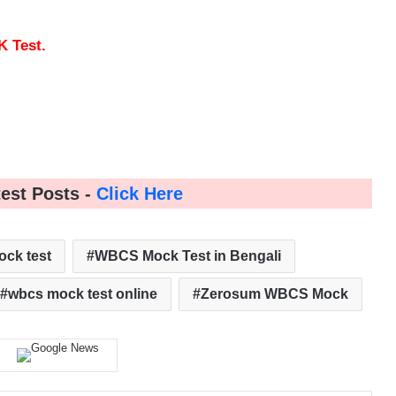
K Test.
test Posts -
Click Here
ck test
WBCS Mock Test in Bengali
wbcs mock test online
Zerosum WBCS Mock