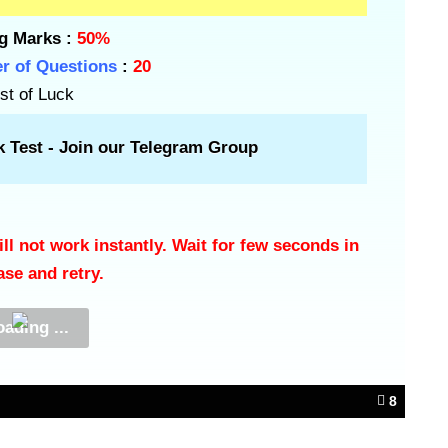
g Marks :
50%
r of Questions
:
20
st of Luck
k Test -
Join our Telegram Group
l not work instantly. Wait for few seconds in
ase and retry.
8