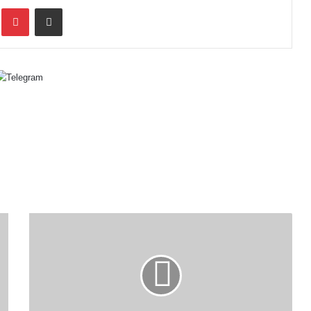
inkedIn
Pinterest
Share via Email
Daily
Current
Affairs
MCQ
in
Bangla
-