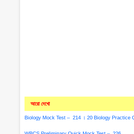
আরো দেখো
Biology Mock Test – 214 । 20 Biology Practice 
WBCS Preliminary Quick Mock Test – 226