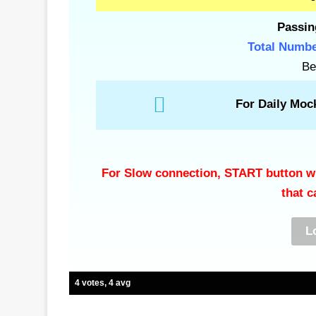
Passin
Total Numbe
Be
For Daily Moc
For Slow connection, START button wil
that c
4 votes, 4 avg