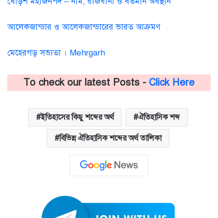
ষোড়শ মহাজনপদ – নাম, রাজধানী ও বর্তমান অবস্থান
আলেকজান্ডার ও আলেকজান্ডারের ভারত আক্রমণ
মেহেরগড় সভ্যতা । Mehrgarh
To check our latest Posts -
Click Here
ইতিহাসের কিছু শব্দের অর্থ
ঐতিহাসিক শব্দ
বিভিন্ন ঐতিহাসিক শব্দের অর্থ তালিকা