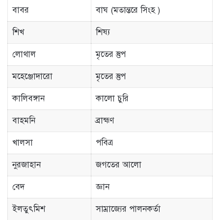
বাবর
বাঘ (মতান্তরে সিংহ )
শিখ
শিষ্য
লোথাল
মৃতের স্তুপ
মহেঞ্জোদারো
মৃতের স্তুপ
কালিবঙ্গান
কালো চুরি
বাহমনি
ব্রাহ্মণ
খালসা
পবিত্র
নুরজাহান
জগতের আলো
বেদ
জ্ঞান
ইলতুৎমিশ
সাম্রাজ্যের পালনকর্তা