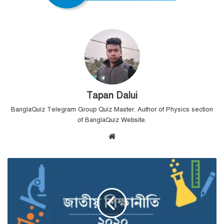
Tapan Dalui
BanglaQuiz Telegram Group Quiz Master. Author of Physics section
of BanglaQuiz Website.
Website
জাতীয়
শিক্ষানীতি
২০২০
।
National
Education