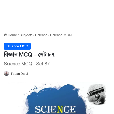
Home
/
Subjects
/
Science
/
Science MCQ
Science MCQ
বিজ্ঞান MCQ – সেট ৮৭
Science MCQ - Set 87
Tapan Dalui