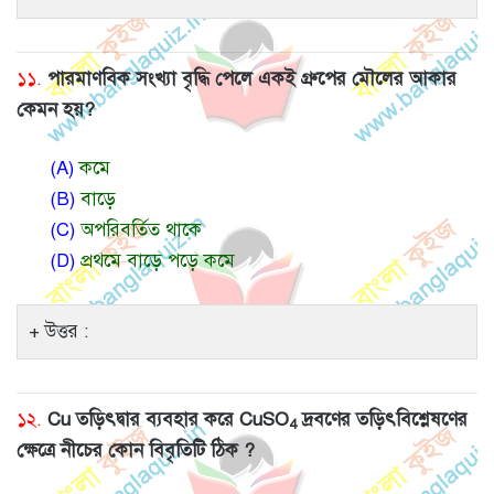
১১.
পারমাণবিক সংখ্যা বৃদ্ধি পেলে একই গ্রুপের মৌলের আকার
কেমন হয়?
(A)
কমে
(B)
বাড়ে
(C)
অপরিবর্তিত থাকে
(D)
প্রথমে বাড়ে পড়ে কমে
উত্তর :
১২.
Cu তড়িৎদ্বার ব্যবহার করে CuSO
দ্রবণের তড়িৎবিশ্লেষণের
4
ক্ষেত্রে নীচের কোন বিবৃতিটি ঠিক ?