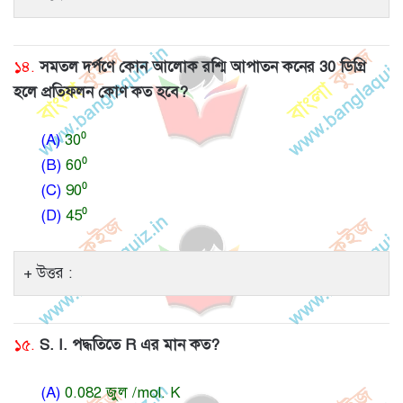
১৪.
সমতল দর্পণে কোন আলোক রশ্মি আপাতন কনের 30 ডিগ্রি
হলে প্রতিফলন কোণ কত হবে?
(A)
30⁰
(B)
60⁰
(C)
90⁰
(D)
45⁰
উত্তর :
১৫.
S. I. পদ্ধতিতে R এর মান কত?
(A)
0.082 জুল /mol. K