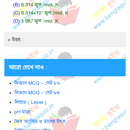
(B)
8.314 জুল /mol. K
(C)
8.314×10⁷ জুল /mol. K
(D)
1.987 জুল /mol. K
উত্তর :
আরো দেখে নাও :
বিজ্ঞান MCQ – সেট ৮৬
বিজ্ঞান MCQ – সেট ৮৪
লিভার ( Lever )
pH মাত্রা
জৈব অ্যাসিড ও তাদের উৎস