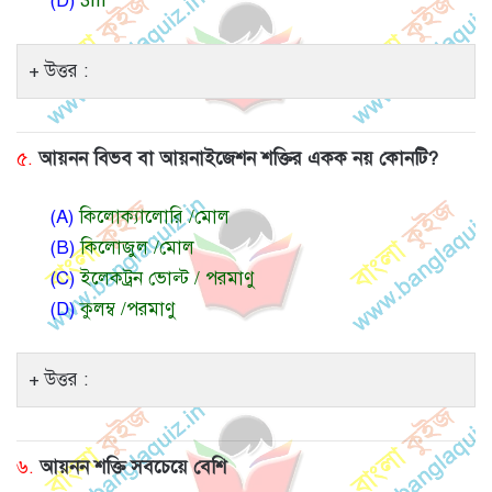
(D)
3m
উত্তর :
৫.
আয়নন বিভব বা আয়নাইজেশন শক্তির একক নয় কোনটি?
(A)
কিলোক্যালোরি /মোল
(B)
কিলোজুল /মোল
(C)
ইলেকট্রন ভোল্ট / পরমাণু
(D)
কুলম্ব /পরমাণু
উত্তর :
৬.
আয়নন শক্তি সবচেয়ে বেশি