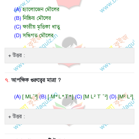
(A)
হ্যালোজেন মৌলের
(B)
নিষ্ক্রিয় মৌলের
(C)
ক্ষারীয় মৃত্তিকা ধাতু
(D)
সন্ধিগত মৌলের
উত্তর :
৭.
আপক্ষিক গুরুত্বের মাত্রা ?
(A)
[ ML¯³]
(B)
[ M°L°T°]
(C)
[M L² T ¯²]
(D)
[M² L²]
উত্তর :