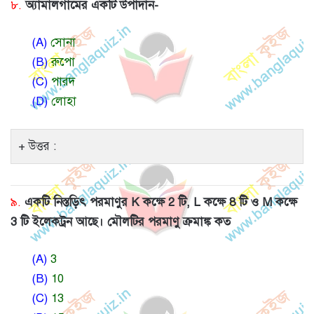
৮.
অ্যামালগামের একটি উপাদান-
(A)
সােনা
(B)
রুপাে
(C)
পারদ
(D)
লােহা
উত্তর :
৯.
একটি নিস্তড়িৎ পরমাণুর K কক্ষে 2 টি, L কক্ষে 8 টি ও M কক্ষে
3 টি ইলেকট্রন আছে। মৌলটির পরমাণু ক্রমাঙ্ক কত
(A)
3
(B)
10
(C)
13