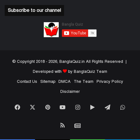
Subscribe to our channel
© Copyright 2018 - 2026, BanglaQuiz.in All Rights Reserved |
Developed with
by BanglaQuiz Team
Contact Us
Sitemap
DMCA
The Team
Privacy Policy
Disclaimer
Facebook
X
Pinterest
YouTube
Instagram
Google
Telegram
What
Play
RSS
Google