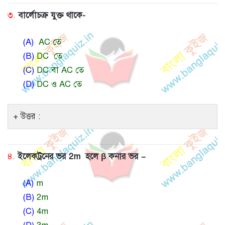
৩.
বার্লোচক্র যুক্ত থাকে-
(A)
AC তে
(B)
DC তে
(C)
DC বা AC তে
(D)
DC ও AC তে
উত্তর :
৪.
ইলেকট্রনের ভর 2m হলে β কনার ভর –
(A)
m
(B)
2m
(C)
4m