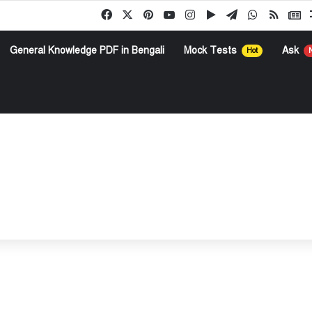
Facebook
X
Pinterest
YouTube
Instagram
Google Play
Telegram
WhatsApp
RSS
G
General Knowledge PDF in Bengali
Mock Tests
Ask
Hot