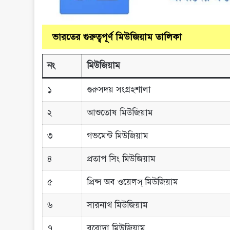
ভারতের গুরুত্বপূর্ণ মিউজিয়াম তালিকা
নং
মিউজিয়াম
১
গুরুসদয় সংগ্রহশালা
২
আশুতােষ মিউজিয়াম
৩
গভমেন্ট মিউজিয়াম
৪
প্রতাপ সিং মিউজিয়াম
৫
প্রিন্স অব ওয়েলস্ মিউজিয়াম
৬
সারনাথ মিউজিয়াম
৭
বরােদা মিউজিয়াম