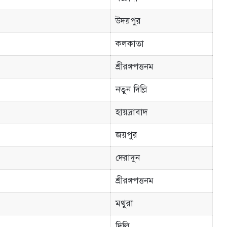
উদয়পুর
কলকাতা
শ্রীরঙ্গপত্তনম
নতুন দিল্লি
হায়দ্রাবাদ
জয়পুর
দেরাদুন
শ্রীরঙ্গপত্তনম
মথুরা
দিল্লি