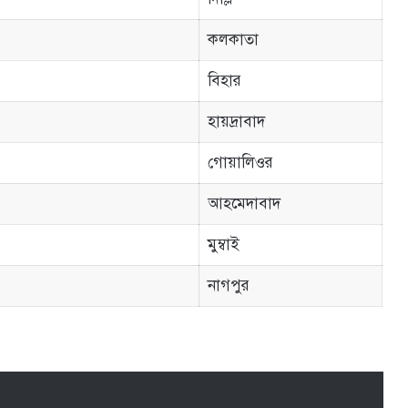
কলকাতা
বিহার
হায়দ্রাবাদ
গােয়ালিওর
আহমেদাবাদ
মুম্বাই
নাগপুর