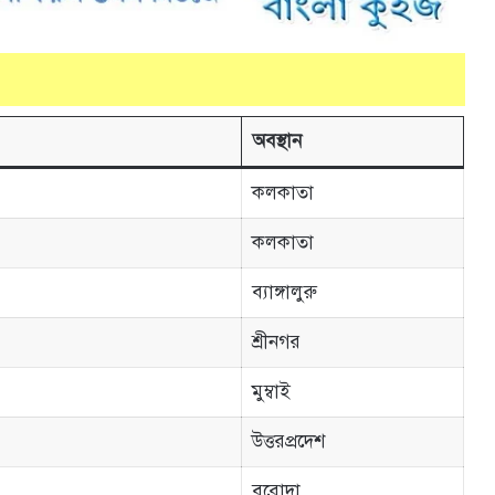
অবস্থান
কলকাতা
কলকাতা
ব্যাঙ্গালুরু
শ্রীনগর
মুম্বাই
উত্তরপ্রদেশ
বরােদা