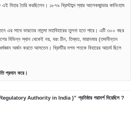
ই বিহার তৈরি করছিলেন। ১৮৭৯ খ্রিস্টাব্দে স্যার আলেকজান্ডার কানিংহাম
য়তনে এর সাথে ভারতের নালন্দা মহাবিহারের তুলনা হতে পারে। এটি ৩০০ বছর
দেশের বিভিন্ন স্থান থেকেই নয়, বরং চীন, তিব্বত, মায়ানমার (তদানীন্তন
নে ধর্মজ্ঞান অর্জন করতে আসতেন। খ্রিস্টীয় দশম শতকে বিহারের আচার্য ছিলে
কৃতি প্রদান করে।
e Regulatory Authority in India )” প্রতিষ্ঠার পরামর্শ দিয়েছিল ?