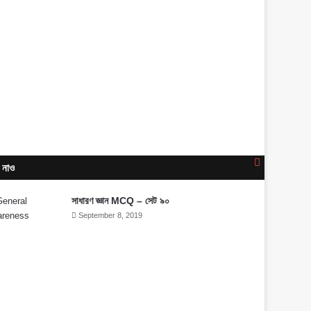
Close
 নাও
সাধারণ জ্ঞান MCQ – সেট ৯০
September 8, 2019