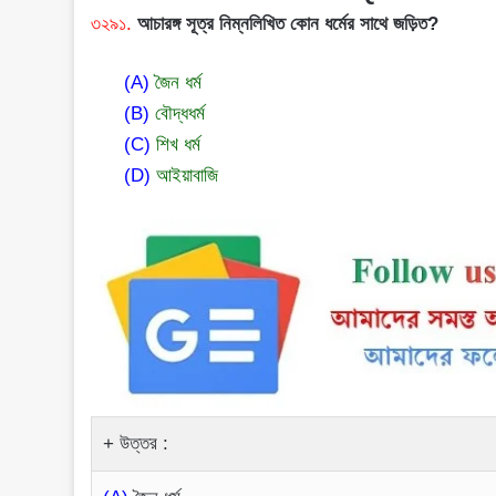
৩২৯১.
আচারঙ্গ সূত্র নিম্নলিখিত কোন ধর্মের সাথে জড়িত?
(A)
জৈন ধর্ম
(B)
বৌদ্ধধর্ম
(C)
শিখ ধর্ম
(D)
আইয়াবাজি
উত্তর :