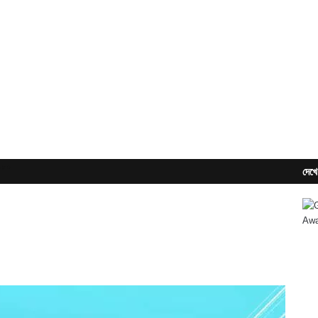
১৮০
দেখে