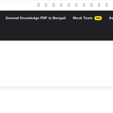
Facebook
X
Pinterest
YouTube
Instagram
Google Play
Telegram
WhatsApp
RSS
Go
General Knowledge PDF in Bengali
Mock Tests
A
Hot
h