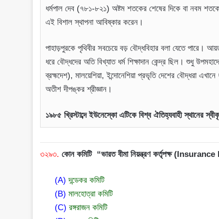
ধর্মপাল দেব (৭৮১-৮২১) অষ্টম শতকের শেষের দিকে বা নবম শতকে এ
এই বিশাল স্থাপনা আবিষ্কার করেন।
পাহাড়পুরকে পৃথিবীর সবচেয়ে বড় বৌদ্ধবিহার বলা যেতে পারে। আ
ধরে বৌদ্ধদের অতি বিখ্যাত ধর্ম শিক্ষাদান কেন্দ্র ছিল। শুধু উপমহা
ব্রহ্মদেশ), মালয়েশিয়া, ইন্দোনেশিয়া প্রভৃতি দেশের বৌদ্ধরা এখা
অতীশ দীপঙ্কর শ্রীজ্ঞান।
১৯৮৫ খ্রিস্টাব্দে ইউনেস্কো এটিকে বিশ্ব ঐতিহ্যবাহী স্থানের স্বী
৩২৯৩.
কোন কমিটি “ভারত বীমা নিয়ন্ত্রণ কর্তৃপক্ষ (Insuranc
(A)
দন্ডেকর কমিটি
(B)
মালহোত্রা কমিটি
(C)
রঙ্গরাজন কমিটি